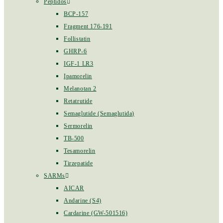
Peptidos
BCP-157
Fragment 176-191
Follistatin
GHRP-6
IGF-1 LR3
Ipamorelin
Melanotan 2
Retatrutide
Semaglutide (Semaglutida)
Sermorelin
TB-500
Tesamorelin
Tirzepatide
SARMs
AICAR
Andarine (S4)
Cardarine (GW-501516)