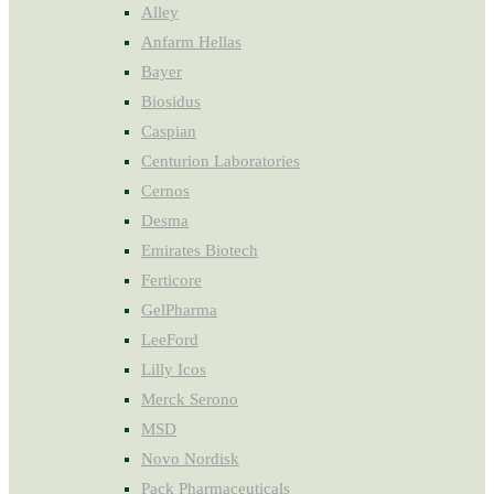
Alley
Anfarm Hellas
Bayer
Biosidus
Caspian
Centurion Laboratories
Cernos
Desma
Emirates Biotech
Ferticore
GelPharma
LeeFord
Lilly Icos
Merck Serono
MSD
Novo Nordisk
Pack Pharmaceuticals