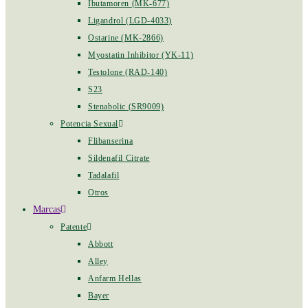
Ibutamoren (MK-677)
Ligandrol (LGD-4033)
Ostarine (MK-2866)
Myostatin Inhibitor (YK-11)
Testolone (RAD-140)
S23
Stenabolic (SR9009)
Potencia Sexual
Flibanserina
Sildenafil Citrate
Tadalafil
Otros
Marcas
Patente
Abbott
Alley
Anfarm Hellas
Bayer