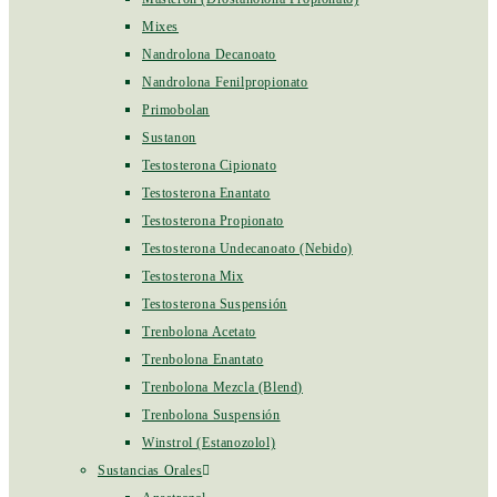
Mixes
Nandrolona Decanoato
Nandrolona Fenilpropionato
Primobolan
Sustanon
Testosterona Cipionato
Testosterona Enantato
Testosterona Propionato
Testosterona Undecanoato (Nebido)
Testosterona Mix
Testosterona Suspensión
Trenbolona Acetato
Trenbolona Enantato
Trenbolona Mezcla (Blend)
Trenbolona Suspensión
Winstrol (Estanozolol)
Sustancias Orales