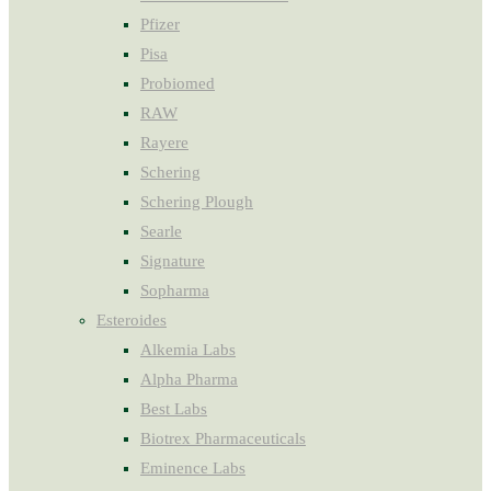
Pfizer
Pisa
Probiomed
RAW
Rayere
Schering
Schering Plough
Searle
Signature
Sopharma
Esteroides
Alkemia Labs
Alpha Pharma
Best Labs
Biotrex Pharmaceuticals
Eminence Labs