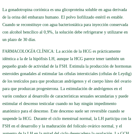
La gonadotropina coriónica es una glicoproteína soluble en agua derivada
de la orina del embarazo humano. El polvo liofilizado estéril es estable.
Cuando se reconstituye con agua bacteriostática para inyección conservada
con alcohol bencílico al 0,9%, la solución debe refrigerarse y utilizarse en
un plazo de 30 días.
FARMACOLOGÍA CLÍNICA: La acción de la HCG es prácticamente
idéntica a la de la hipófisis LH, aunque la HCG parece tener también un
pequeño grado de actividad de la FSH. Estimula la producción de hormonas
esteroides gonadales al estimular las células intersticiales (células de Leydig)
de los testículos para que produzcan andrógenos y el cuerpo lúteo del ovario
para que produzcan progesterona. La estimulación de andrógenos en el
varón conduce al desarrollo de características sexuales secundarias y puede
estimular el descenso testicular cuando no hay ningún impedimento
anatómico para el descenso. Este descenso suele ser reversible cuando se
suspende la HCG. Durante el ciclo menstrual normal, la LH participa con la
FSH en el desarrollo y la maduración del folículo ovárico normal, y el
aumento de la LH en la mitad del ciclo desencadena la ovulación. La GCH