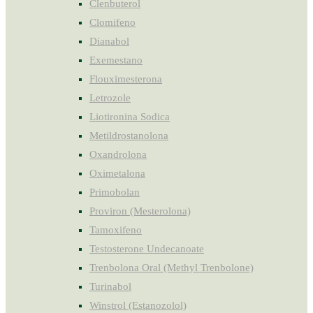
Clenbuterol
Clomifeno
Dianabol
Exemestano
Flouximesterona
Letrozole
Liotironina Sodica
Metildrostanolona
Oxandrolona
Oximetalona
Primobolan
Proviron (Mesterolona)
Tamoxifeno
Testosterone Undecanoate
Trenbolona Oral (Methyl Trenbolone)
Turinabol
Winstrol (Estanozolol)