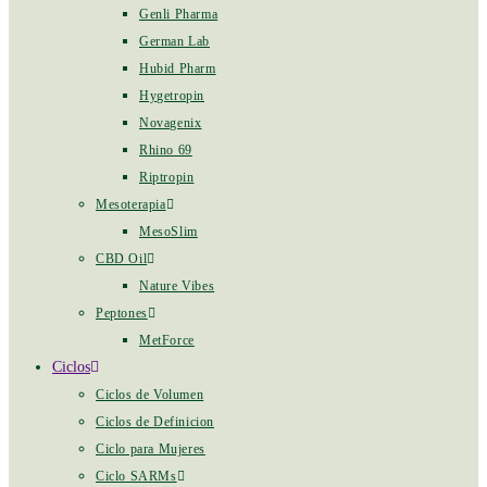
Genli Pharma
German Lab
Hubid Pharm
Hygetropin
Novagenix
Rhino 69
Riptropin
Mesoterapia
MesoSlim
CBD Oil
Nature Vibes
Peptones
MetForce
Ciclos
Ciclos de Volumen
Ciclos de Definicion
Ciclo para Mujeres
Ciclo SARMs