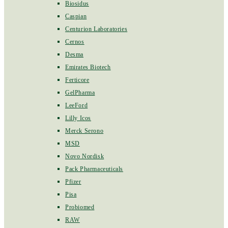
Biosidus
Caspian
Centurion Laboratories
Cernos
Desma
Emirates Biotech
Ferticore
GelPharma
LeeFord
Lilly Icos
Merck Serono
MSD
Novo Nordisk
Pack Pharmaceuticals
Pfizer
Pisa
Probiomed
RAW