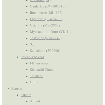
Andarine (S4)
Cardarine (GW-501516)
Ibutamoren (MK-677)
Ligandrol (LGD-4033)
Ostarine (MK-2866)
Myostatin Inhibitor (YK-11)
Testolone (RAD-140)
S23
Stenabolic (SR9009)
Potencia Sexual
Flibanserina
Sildenafil Citrate
Tadalafil
Otros
Marcas
Patente
Abbott