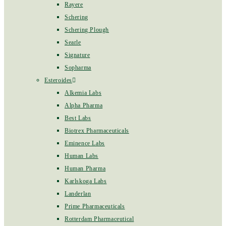
Rayere
Schering
Schering Plough
Searle
Signature
Sopharma
Esteroides
Alkemia Labs
Alpha Pharma
Best Labs
Biotrex Pharmaceuticals
Eminence Labs
Human Labs
Human Pharma
Karlskoga Labs
Landerlan
Prime Pharmaceuticals
Rotterdam Pharmaceutical