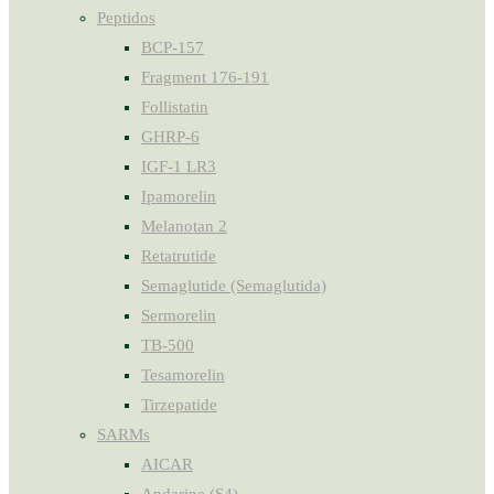
Peptidos
BCP-157
Fragment 176-191
Follistatin
GHRP-6
IGF-1 LR3
Ipamorelin
Melanotan 2
Retatrutide
Semaglutide (Semaglutida)
Sermorelin
TB-500
Tesamorelin
Tirzepatide
SARMs
AICAR