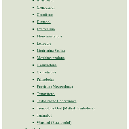
Anastrozol
Clenbuterol
Clomifeno
Dianabol
Exemestano
Flouximesterona
Letrozole
Liotironina Sodica
Metildrostanolona
Oxandrolona
Oximetalona
Primobolan
Proviron (Mesterolona)
Tamoxifeno
Testosterone Undecanoate
Trenbolona Oral (Methyl Trenbolone)
Turinabol
Winstrol (Estanozolol)