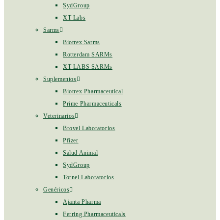
SydGroup
XT Labs
Sarms
Biotrex Sarms
Rotterdam SARMs
XT LABS SARMs
Suplementos
Biotrex Pharmaceutical
Prime Pharmaceuticals
Veterinarios
Brovel Laboratorios
Pfizer
Salud Animal
SydGroup
Tornel Laboratorios
Genéricos
Ajanta Pharma
Ferring Pharmaceuticals