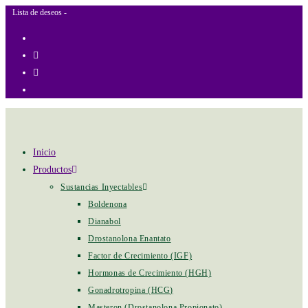
+ GASTOS DE ENVIO
Lista de deseos -
Inicio
Productos
Sustancias Inyectables
Boldenona
Dianabol
Drostanolona Enantato
Factor de Crecimiento (IGF)
Hormonas de Crecimiento (HGH)
Gonadrotropina (HCG)
Masteron (Drostanolona Propionato)