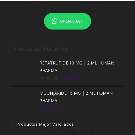
OPEN CHAT
Productos Reciente
RETATRUTIDE 10 MG | 2 ML HUMAN
PHARMA
E
E
$
4,500.00
$
3,850.00
l
l
p
p
MOUNJARIDE 15 MG | 2 ML HUMAN
r
r
PHARMA
e
e
$
3,850.00
c
c
i
i
Productos Mejor Valorados
o
o