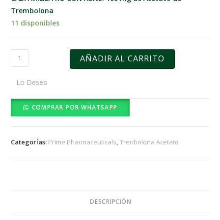
Trembolona
11 disponibles
Trenboprime
AÑADIR AL CARRITO
100
mg
Lo Deseo
10
ml
COMPRAR POR WHATSAPP
-
Prime
Pharmaceuticals
Categorías:
Prime Pharmaceuticals
,
Trenbolona Acetato
cantidad
DESCRIPCIÓN