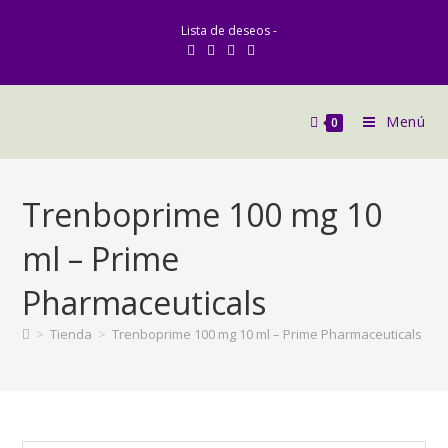
Ir
Lista de deseos -
al
contenido
Menú
0
Trenboprime 100 mg 10
ml – Prime
Pharmaceuticals
>
Tienda
>
Trenboprime 100 mg 10 ml – Prime Pharmaceuticals