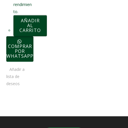
rendimien
to.
AÑADIR
AL
CARRITO
COMPRAR
POR
WHATSAPP
Añadir a
lista de
deseos