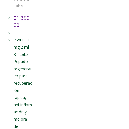
Labs
$
1,350.
00
B-500 10
mg 2 ml
XT Labs:
Péptido
regenerati
vo para
recuperac
ión
rápida,
antiinflam
ación y
mejora
de