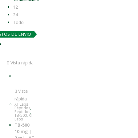
12
24
Todo
STOS DE ENVIO
Vista rápida
Vista
rápida
XT Labs
Péptidos
,
Peptidos
,
TB-500
,
XT
Labs
TB-500
10 mg |
2 ml – XT