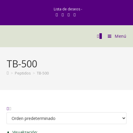
Ir
Lista de deseos -
al
contenido
0
Menú
TB-500
>
Peptidos
>
TB-500
Visualización: