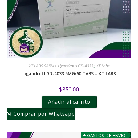
XT LABS SARMs
,
Ligandrol (LGD-4033)
,
XT Labs
Ligandrol LGD-4033 5MG/60 TABS – XT LABS
$
850.00
Añadir al carrito
Comprar por Whatsapp
+ GASTOS DE ENVIO