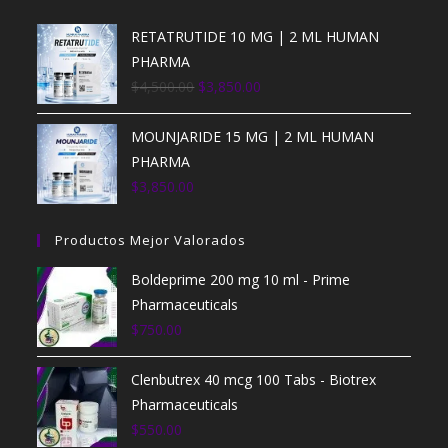
RETATRUTIDE 10 MG | 2 ML HUMAN
PHARMA
$
4,500.00
$
3,850.00
MOUNJARIDE 15 MG | 2 ML HUMAN
PHARMA
$
3,850.00
Productos Mejor Valorados
Boldeprime 200 mg 10 ml - Prime
Pharmaceuticals
$
750.00
Clenbutrex 40 mcg 100 Tabs - Biotrex
Pharmaceuticals
$
550.00