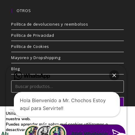
OTROS
Política de devoluciones y reembolsos
Política de Privacidad
Política de Cookies
Mayoreo y Dropshipping
Blog
Hola Bienvenido a Mr. Chochos Estoy
BUSCAR
aquí para Servirte!!
Utilizamos cookies para ofrecerte la mejor experiencia en
nuestra web.
Puedes aprender más sobre qué cookies utilizamos o
desactivarlas en los
ajustes
.
Kelly Orozco
Juan Antonio
Abrir Whatsapp
Copyright 2026 - MR. CHOCHOS