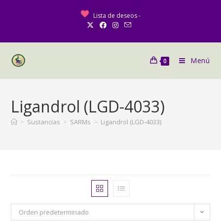
Lista de deseos -
Menú
0
Ligandrol (LGD-4033)
>
Sustancias
>
SARMs
>
Ligandrol (LGD-4033)
Orden predeterminado