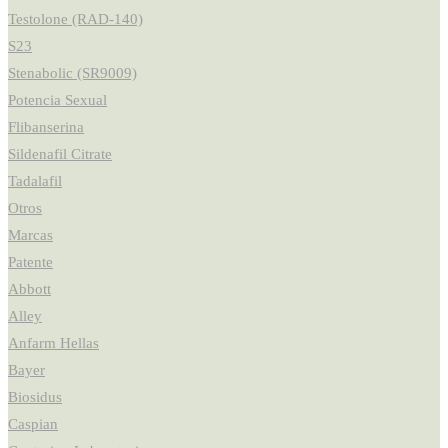
Testolone (RAD-140)
S23
Stenabolic (SR9009)
Potencia Sexual
Flibanserina
Sildenafil Citrate
Tadalafil
Otros
Marcas
Patente
Abbott
Alley
Anfarm Hellas
Bayer
Biosidus
Caspian