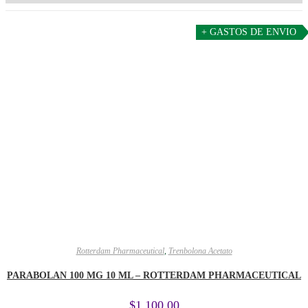
+ GASTOS DE ENVIO
Rotterdam Pharmaceutical
,
Trenbolona Acetato
PARABOLAN 100 MG 10 ML – ROTTERDAM PHARMACEUTICAL
$
1,100.00