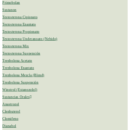
Primobolan
Sustanon
Testosterona Cipionato
Testosterona Enantato
Testosterona Propionato
Testosterona Undecanoato (Nebido)
Testosterona Mix
Testosterona Suspensión
Trenbolona Acetato
Trenbolona Enantato
Trenbolona Mezcla (Blend)
Trenbolona Suspensión
Winstrol (Estanozolol)
Sustancias Orales
Anastrozol
Clenbuterol
Clomifeno
Dianabol