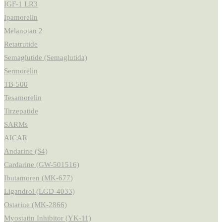
IGF-1 LR3
Ipamorelin
Melanotan 2
Retatrutide
Semaglutide (Semaglutida)
Sermorelin
TB-500
Tesamorelin
Tirzepatide
SARMs
AICAR
Andarine (S4)
Cardarine (GW-501516)
Ibutamoren (MK-677)
Ligandrol (LGD-4033)
Ostarine (MK-2866)
Myostatin Inhibitor (YK-11)