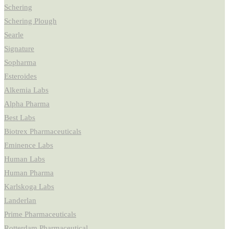
Schering
Schering Plough
Searle
Signature
Sopharma
Esteroides
Alkemia Labs
Alpha Pharma
Best Labs
Biotrex Pharmaceuticals
Eminence Labs
Human Labs
Human Pharma
Karlskoga Labs
Landerlan
Prime Pharmaceuticals
Rotterdam Pharmaceutical