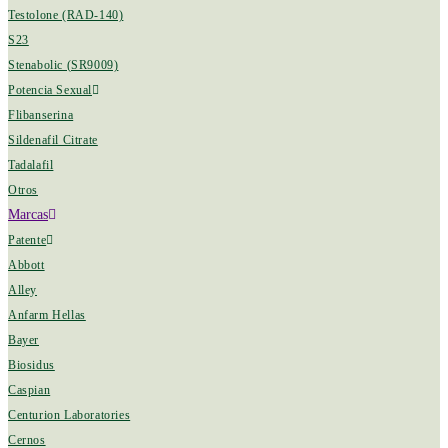
Testolone (RAD-140)
S23
Stenabolic (SR9009)
Potencia Sexual
Flibanserina
Sildenafil Citrate
Tadalafil
Otros
Marcas
Patente
Abbott
Alley
Anfarm Hellas
Bayer
Biosidus
Caspian
Centurion Laboratories
Cernos