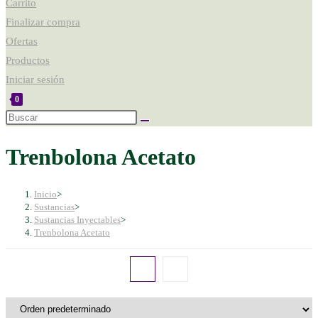
Carrito
Finalizar compra
Ofertas
Productos
Iniciar sesión
0
Trenbolona Acetato
Inicio
>
Sustancias
>
Sustancias Inyectables
>
Trenbolona Acetato