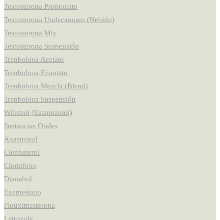
Testosterona Propionato
Testosterona Undecanoato (Nebido)
Testosterona Mix
Testosterona Suspensión
Trenbolona Acetato
Trenbolona Enantato
Trenbolona Mezcla (Blend)
Trenbolona Suspensión
Winstrol (Estanozolol)
Sustancias Orales
Anastrozol
Clenbuterol
Clomifeno
Dianabol
Exemestano
Flouximesterona
Letrozole