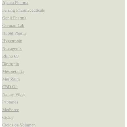
Ajanta Pharma
Ferring Pharmaceuticals
Genli Pharma
German Lab
Hubid Pharm
Hygetropin
Novagenix
Rhino 69
Riptropin
Mesoterapia
MesoSlim
CBD Oil
Nature Vibes
Peptones
MetForce
Ciclos
Ciclos de Volumen