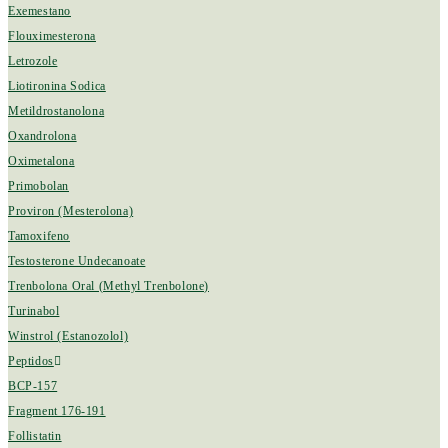
Exemestano
Flouximesterona
Letrozole
Liotironina Sodica
Metildrostanolona
Oxandrolona
Oximetalona
Primobolan
Proviron (Mesterolona)
Tamoxifeno
Testosterone Undecanoate
Trenbolona Oral (Methyl Trenbolone)
Turinabol
Winstrol (Estanozolol)
Peptidos
BCP-157
Fragment 176-191
Follistatin