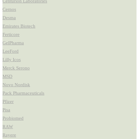
Centurion Laboratories
Cernos
Desma
Emirates Biotech
Ferticore
GelPharma
LeeFord
Lilly Icos
Merck Serono
MSD
Novo Nordisk
Pack Pharmaceuticals
Pfizer
Pisa
Probiomed
RAW
Rayere