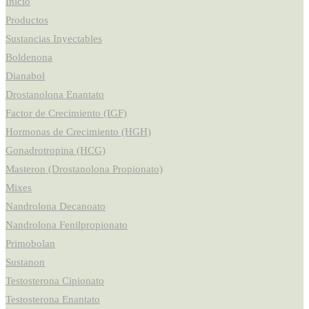
Inicio
Productos
Sustancias Inyectables
Boldenona
Dianabol
Drostanolona Enantato
Factor de Crecimiento (IGF)
Hormonas de Crecimiento (HGH)
Gonadrotropina (HCG)
Masteron (Drostanolona Propionato)
Mixes
Nandrolona Decanoato
Nandrolona Fenilpropionato
Primobolan
Sustanon
Testosterona Cipionato
Testosterona Enantato