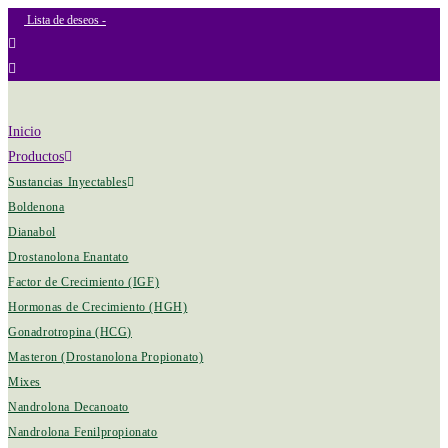
Lista de deseos -
Inicio
Productos
Sustancias Inyectables
Boldenona
Dianabol
Drostanolona Enantato
Factor de Crecimiento (IGF)
Hormonas de Crecimiento (HGH)
Gonadrotropina (HCG)
Masteron (Drostanolona Propionato)
Mixes
Nandrolona Decanoato
Nandrolona Fenilpropionato