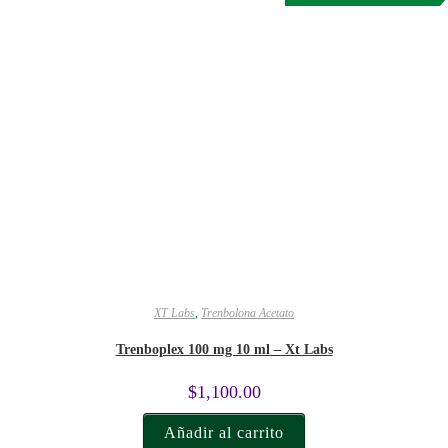
XT Labs
,
Trenbolona Acetato
Trenboplex 100 mg 10 ml – Xt Labs
$
1,100.00
Añadir al carrito