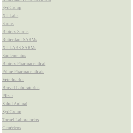
SydGroup
XT Labs
Sarms
Biotrex Sarms
Rotterdam SARMs
XT LABS SARMs
Suplementos
Biotrex Pharmaceutical
Prime Pharmaceuticals
Veterinarios
Brovel Laboratorios
Pfizer
Salud Animal
SydGroup
Tornel Laboratorios
Genéricos