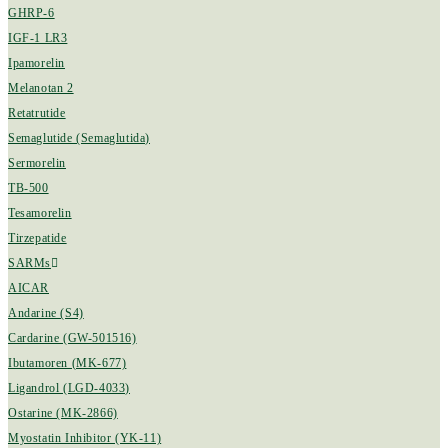
GHRP-6
IGF-1 LR3
Ipamorelin
Melanotan 2
Retatrutide
Semaglutide (Semaglutida)
Sermorelin
TB-500
Tesamorelin
Tirzepatide
SARMs
AICAR
Andarine (S4)
Cardarine (GW-501516)
Ibutamoren (MK-677)
Ligandrol (LGD-4033)
Ostarine (MK-2866)
Myostatin Inhibitor (YK-11)