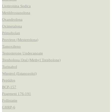
Liotironina Sodica
Metildrostanolona
Oxandrolona
Oximetalona
Primobolan
Proviron (Mesterolona)
Tamoxifeno
Testosterone Undecanoate
Trenbolona Oral (Methyl Trenbolone)
Turinabol
Winstrol (Estanozolol)
Peptidos
BCP-157
Fragment 176-191
Follistatin
GHRP-6