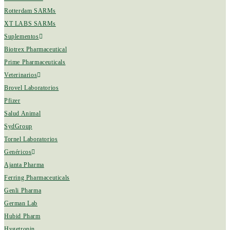
Rotterdam SARMs
XT LABS SARMs
Suplementos
Biotrex Pharmaceutical
Prime Pharmaceuticals
Veterinarios
Brovel Laboratorios
Pfizer
Salud Animal
SydGroup
Tornel Laboratorios
Genéricos
Ajanta Pharma
Ferring Pharmaceuticals
Genli Pharma
German Lab
Hubid Pharm
Hygetropin