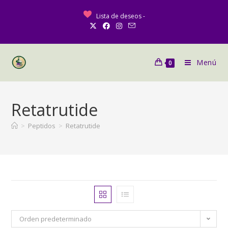
Lista de deseos -
Menú
0
Retatrutide
>
Peptidos
>
Retatrutide
Orden predeterminado