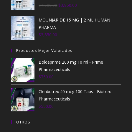
$
4,500.00
$
3,850.00
MOUNJARIDE 15 MG | 2 ML HUMAN
PHARMA
$
3,850.00
Productos Mejor Valorados
Boldeprime 200 mg 10 ml - Prime
Pharmaceuticals
$
750.00
Clenbutrex 40 mcg 100 Tabs - Biotrex
Pharmaceuticals
$
550.00
OTROS