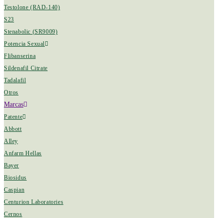
Testolone (RAD-140)
S23
Stenabolic (SR9009)
Potencia Sexual
Flibanserina
Sildenafil Citrate
Tadalafil
Otros
Marcas
Patente
Abbott
Alley
Anfarm Hellas
Bayer
Biosidus
Caspian
Centurion Laboratories
Cernos