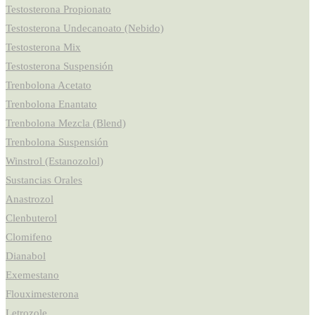
Testosterona Propionato
Testosterona Undecanoato (Nebido)
Testosterona Mix
Testosterona Suspensión
Trenbolona Acetato
Trenbolona Enantato
Trenbolona Mezcla (Blend)
Trenbolona Suspensión
Winstrol (Estanozolol)
Sustancias Orales
Anastrozol
Clenbuterol
Clomifeno
Dianabol
Exemestano
Flouximesterona
Letrozole