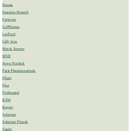
Desma
Emirates Biotech
Ferticore
GelPharma
LeeFord
Lilly Icos
Merck Serono
MSD
Novo Nordisk
Pack Pharmaceuticals
Pfizer
Pisa
Probiomed
RAW
Rayere
Schering
Schering Plough
Searle