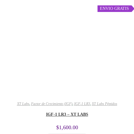
ENVIO GRATIS
XT Labs
,
Factor de Crecimiento (IGF)
,
IGF-1 LR3
,
XT Labs Péptidos
IGF-1 LR3 – XT LABS
$
1,600.00