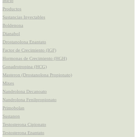
Inicio
Productos
Sustancias Inyectables
Boldenona
Dianabol
Drostanolona Enantato
Factor de Crecimiento (IGF)
Hormonas de Crecimiento (HGH)
Gonadrotropina (HCG)
Masteron (Drostanolona Propionato)
Mixes
Nandrolona Decanoato
Nandrolona Fenilpropionato
Primobolan
Sustanon
Testosterona Cipionato
Testosterona Enantato