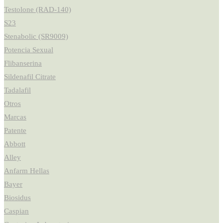
Testolone (RAD-140)
S23
Stenabolic (SR9009)
Potencia Sexual
Flibanserina
Sildenafil Citrate
Tadalafil
Otros
Marcas
Patente
Abbott
Alley
Anfarm Hellas
Bayer
Biosidus
Caspian