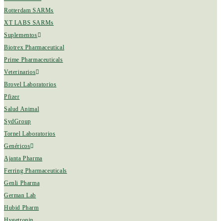
Rotterdam SARMs
XT LABS SARMs
Suplementos
Biotrex Pharmaceutical
Prime Pharmaceuticals
Veterinarios
Brovel Laboratorios
Pfizer
Salud Animal
SydGroup
Tornel Laboratorios
Genéricos
Ajanta Pharma
Ferring Pharmaceuticals
Genli Pharma
German Lab
Hubid Pharm
Hygetropin