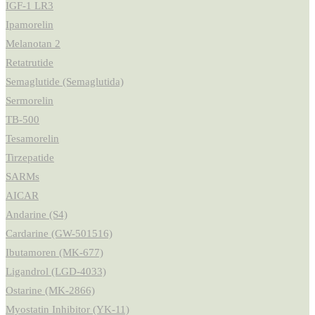
IGF-1 LR3
Ipamorelin
Melanotan 2
Retatrutide
Semaglutide (Semaglutida)
Sermorelin
TB-500
Tesamorelin
Tirzepatide
SARMs
AICAR
Andarine (S4)
Cardarine (GW-501516)
Ibutamoren (MK-677)
Ligandrol (LGD-4033)
Ostarine (MK-2866)
Myostatin Inhibitor (YK-11)