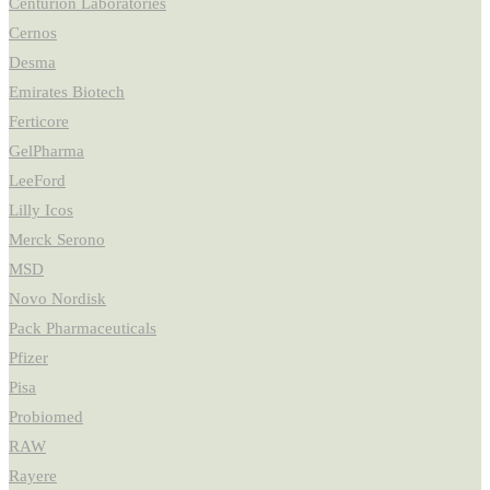
Centurion Laboratories
Cernos
Desma
Emirates Biotech
Ferticore
GelPharma
LeeFord
Lilly Icos
Merck Serono
MSD
Novo Nordisk
Pack Pharmaceuticals
Pfizer
Pisa
Probiomed
RAW
Rayere