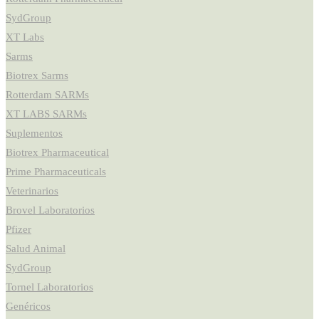
SydGroup
XT Labs
Sarms
Biotrex Sarms
Rotterdam SARMs
XT LABS SARMs
Suplementos
Biotrex Pharmaceutical
Prime Pharmaceuticals
Veterinarios
Brovel Laboratorios
Pfizer
Salud Animal
SydGroup
Tornel Laboratorios
Genéricos