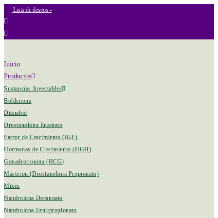
Lista de deseos -
Inicio
Productos
Sustancias Inyectables
Boldenona
Dianabol
Drostanolona Enantato
Factor de Crecimiento (IGF)
Hormonas de Crecimiento (HGH)
Gonadrotropina (HCG)
Masteron (Drostanolona Propionato)
Mixes
Nandrolona Decanoato
Nandrolona Fenilpropionato