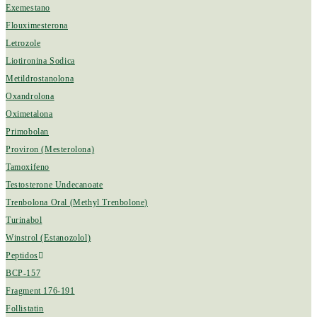
Exemestano
Flouximesterona
Letrozole
Liotironina Sodica
Metildrostanolona
Oxandrolona
Oximetalona
Primobolan
Proviron (Mesterolona)
Tamoxifeno
Testosterone Undecanoate
Trenbolona Oral (Methyl Trenbolone)
Turinabol
Winstrol (Estanozolol)
Peptidos
BCP-157
Fragment 176-191
Follistatin