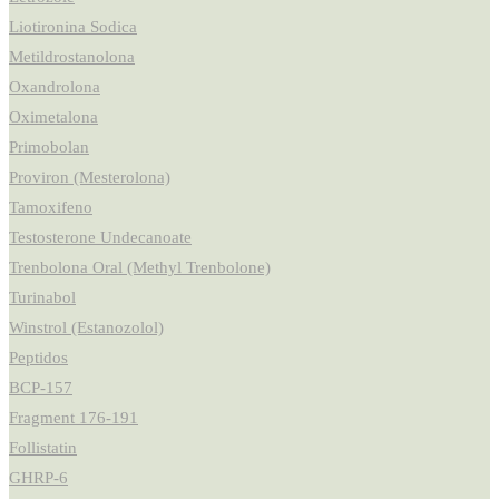
Liotironina Sodica
Metildrostanolona
Oxandrolona
Oximetalona
Primobolan
Proviron (Mesterolona)
Tamoxifeno
Testosterone Undecanoate
Trenbolona Oral (Methyl Trenbolone)
Turinabol
Winstrol (Estanozolol)
Peptidos
BCP-157
Fragment 176-191
Follistatin
GHRP-6