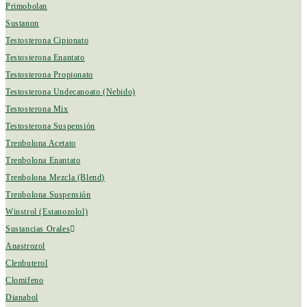
Primobolan
Sustanon
Testosterona Cipionato
Testosterona Enantato
Testosterona Propionato
Testosterona Undecanoato (Nebido)
Testosterona Mix
Testosterona Suspensión
Trenbolona Acetato
Trenbolona Enantato
Trenbolona Mezcla (Blend)
Trenbolona Suspensión
Winstrol (Estanozolol)
Sustancias Orales
Anastrozol
Clenbuterol
Clomifeno
Dianabol