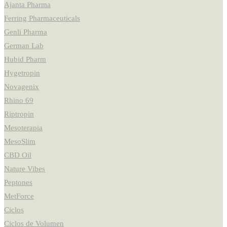
Ajanta Pharma
Ferring Pharmaceuticals
Genli Pharma
German Lab
Hubid Pharm
Hygetropin
Novagenix
Rhino 69
Riptropin
Mesoterapia
MesoSlim
CBD Oil
Nature Vibes
Peptones
MetForce
Ciclos
Ciclos de Volumen