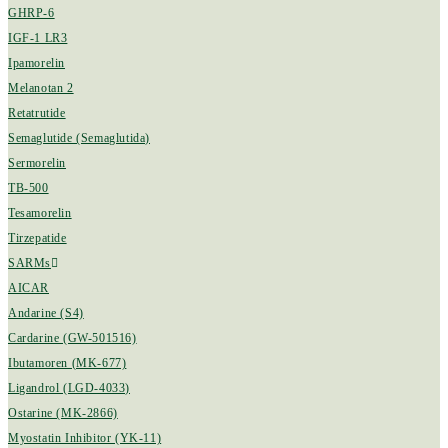
GHRP-6
IGF-1 LR3
Ipamorelin
Melanotan 2
Retatrutide
Semaglutide (Semaglutida)
Sermorelin
TB-500
Tesamorelin
Tirzepatide
SARMs
AICAR
Andarine (S4)
Cardarine (GW-501516)
Ibutamoren (MK-677)
Ligandrol (LGD-4033)
Ostarine (MK-2866)
Myostatin Inhibitor (YK-11)