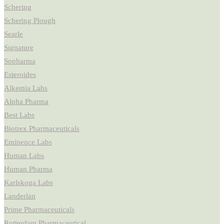
Schering
Schering Plough
Searle
Signature
Sopharma
Esteroides
Alkemia Labs
Alpha Pharma
Best Labs
Biotrex Pharmaceuticals
Eminence Labs
Human Labs
Human Pharma
Karlskoga Labs
Landerlan
Prime Pharmaceuticals
Rotterdam Pharmaceutical