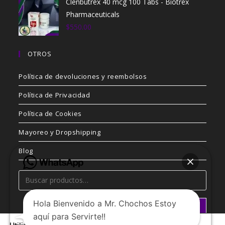
Clenbutrex 40 mcg 100 Tabs - Biotrex
Pharmaceuticals
$
550.00
OTROS
Política de devoluciones y reembolsos
Política de Privacidad
Política de Cookies
Mayoreo y Dropshipping
Blog
Hola Bienvenido a Mr. Chochos Estoy
BUSCAR
aquí para Servirte!!