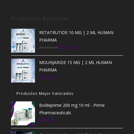
Productos Reciente
RETATRUTIDE 10 MG | 2 ML HUMAN
PHARMA
$
4,500.00
$
3,850.00
MOUNJARIDE 15 MG | 2 ML HUMAN
PHARMA
$
3,850.00
Productos Mejor Valorados
Boldeprime 200 mg 10 ml - Prime
Pharmaceuticals
$
750.00