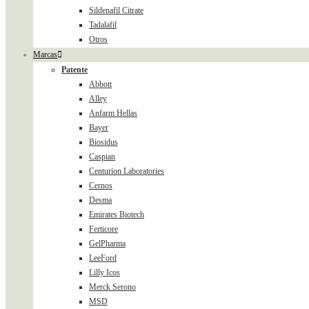
Sildenafil Citrate
Tadalafil
Otros
Marcas
Patente
Abbott
Alley
Anfarm Hellas
Bayer
Biosidus
Caspian
Centurion Laboratories
Cernos
Desma
Emirates Biotech
Ferticore
GelPharma
LeeFord
Lilly Icos
Merck Serono
MSD