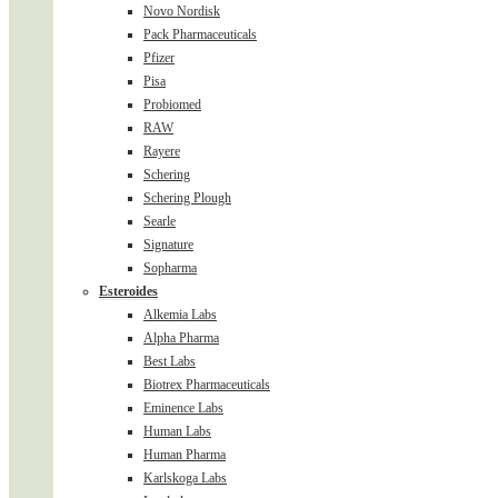
Novo Nordisk
Pack Pharmaceuticals
Pfizer
Pisa
Probiomed
RAW
Rayere
Schering
Schering Plough
Searle
Signature
Sopharma
Esteroides
Alkemia Labs
Alpha Pharma
Best Labs
Biotrex Pharmaceuticals
Eminence Labs
Human Labs
Human Pharma
Karlskoga Labs