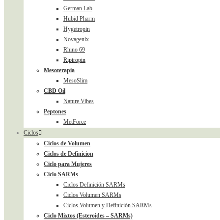
German Lab
Hubid Pharm
Hygetropin
Novagenix
Rhino 69
Riptropin
Mesoterapia
MesoSlim
CBD Oil
Nature Vibes
Peptones
MetForce
Ciclos
Ciclos de Volumen
Ciclos de Definicion
Ciclo para Mujeres
Ciclo SARMs
Ciclos Definición SARMs
Ciclos Volumen SARMs
Ciclos Volumen y Definición SARMs
Ciclo Mixtos (Esteroides – SARMs)