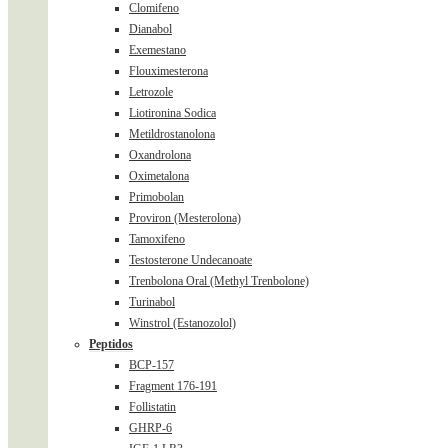
Clomifeno
Dianabol
Exemestano
Flouximesterona
Letrozole
Liotironina Sodica
Metildrostanolona
Oxandrolona
Oximetalona
Primobolan
Proviron (Mesterolona)
Tamoxifeno
Testosterone Undecanoate
Trenbolona Oral (Methyl Trenbolone)
Turinabol
Winstrol (Estanozolol)
Peptidos
BCP-157
Fragment 176-191
Follistatin
GHRP-6