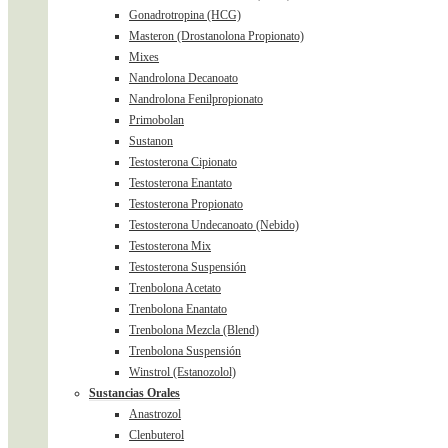
Gonadrotropina (HCG)
Masteron (Drostanolona Propionato)
Mixes
Nandrolona Decanoato
Nandrolona Fenilpropionato
Primobolan
Sustanon
Testosterona Cipionato
Testosterona Enantato
Testosterona Propionato
Testosterona Undecanoato (Nebido)
Testosterona Mix
Testosterona Suspensión
Trenbolona Acetato
Trenbolona Enantato
Trenbolona Mezcla (Blend)
Trenbolona Suspensión
Winstrol (Estanozolol)
Sustancias Orales
Anastrozol
Clenbuterol