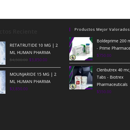
Productos Mejor Valorados
ctos Reciente
Boldeprime 200 
RETATRUTIDE 10 MG | 2
- Prime Pharmace
ML HUMAN PHARMA
$
750.00
$
4,500.00
$
3,850.00
Clenbutrex 40 mc
MOUNJARIDE 15 MG | 2
Tabs - Biotrex
ML HUMAN PHARMA
Pharmaceuticals
$
3,850.00
$
550.00