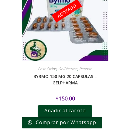
AGOTADO
Post-Ciclos
,
GelPharma
,
Patente
BYRMO 150 MG 20 CAPSULAS –
GELPHARMA
$
150.00
Añadir al carrito
Comprar por Whatsapp