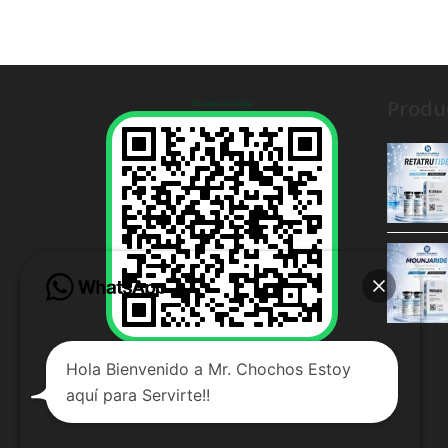
Produ
Escanea el código
Hola Bienvenido a Mr. Chochos Estoy
OPEN CHAT
aquí para Servirte!!