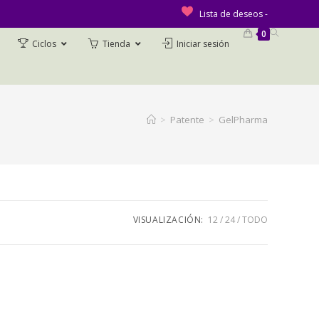
Lista de deseos -
0
Ciclos
Tienda
Iniciar sesión
>
Patente
>
GelPharma
VISUALIZACIÓN:
12
24
TODO