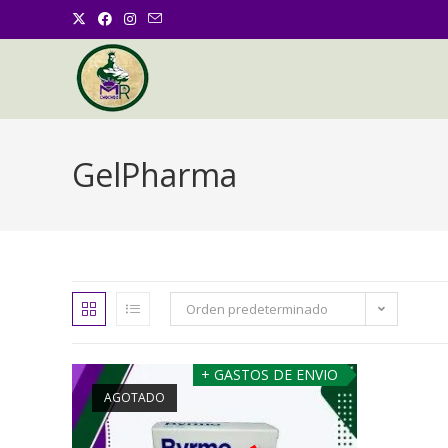
GelPharma
Orden predeterminado
+ GASTOS DE ENVIO
AGOTADO