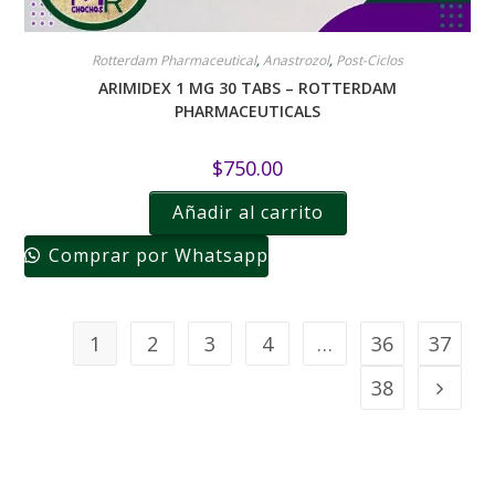
Rotterdam Pharmaceutical
,
Anastrozol
,
Post-Ciclos
ARIMIDEX 1 MG 30 TABS – ROTTERDAM
PHARMACEUTICALS
$
750.00
Añadir al carrito
Comprar por Whatsapp
1
2
3
4
…
36
37
38