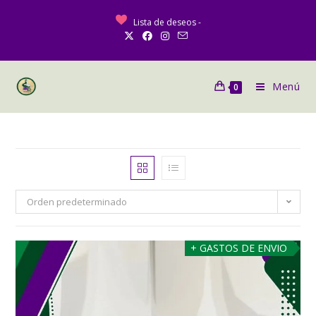
Lista de deseos -
Menú
0
Orden predeterminado
+ GASTOS DE ENVIO