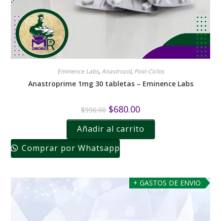
Eminence Labs
,
Anastrozol
,
Post-Ciclos
Anastroprime 1mg 30 tabletas – Eminence Labs
$
680.00
$
990.00
Añadir al carrito
Comprar por Whatsapp
+ GASTOS DE ENVIO