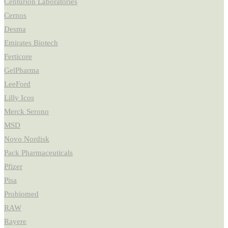
Centurion Laboratories
Cernos
Desma
Emirates Biotech
Ferticore
GelPharma
LeeFord
Lilly Icos
Merck Serono
MSD
Novo Nordisk
Pack Pharmaceuticals
Pfizer
Pisa
Probiomed
RAW
Rayere