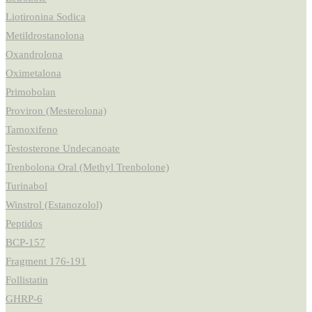
Liotironina Sodica
Metildrostanolona
Oxandrolona
Oximetalona
Primobolan
Proviron (Mesterolona)
Tamoxifeno
Testosterone Undecanoate
Trenbolona Oral (Methyl Trenbolone)
Turinabol
Winstrol (Estanozolol)
Peptidos
BCP-157
Fragment 176-191
Follistatin
GHRP-6