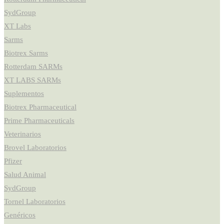
SydGroup
XT Labs
Sarms
Biotrex Sarms
Rotterdam SARMs
XT LABS SARMs
Suplementos
Biotrex Pharmaceutical
Prime Pharmaceuticals
Veterinarios
Brovel Laboratorios
Pfizer
Salud Animal
SydGroup
Tornel Laboratorios
Genéricos