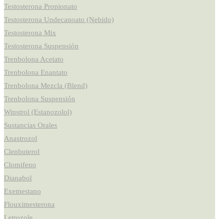
Testosterona Propionato
Testosterona Undecanoato (Nebido)
Testosterona Mix
Testosterona Suspensión
Trenbolona Acetato
Trenbolona Enantato
Trenbolona Mezcla (Blend)
Trenbolona Suspensión
Winstrol (Estanozolol)
Sustancias Orales
Anastrozol
Clenbuterol
Clomifeno
Dianabol
Exemestano
Flouximesterona
Letrozole