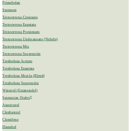
Primobolan
Sustanon
Testosterona Cipionato
Testosterona Enantato
Testosterona Propionato
Testosterona Undecanoato (Nebido)
Testosterona Mix
Testosterona Suspensión
Trenbolona Acetato
Trenbolona Enantato
Trenbolona Mezcla (Blend)
Trenbolona Suspensión
Winstrol (Estanozolol)
Sustancias Orales
Anastrozol
Clenbuterol
Clomifeno
Dianabol