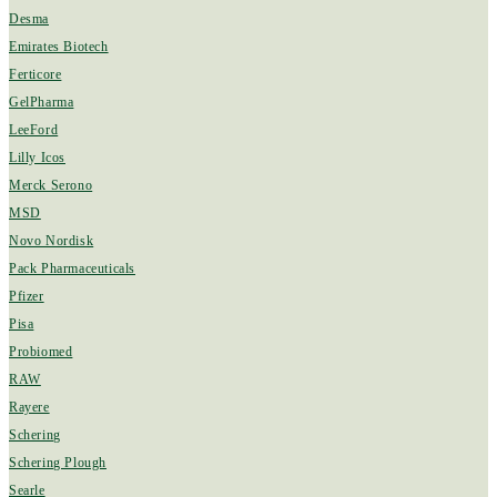
Desma
Emirates Biotech
Ferticore
GelPharma
LeeFord
Lilly Icos
Merck Serono
MSD
Novo Nordisk
Pack Pharmaceuticals
Pfizer
Pisa
Probiomed
RAW
Rayere
Schering
Schering Plough
Searle