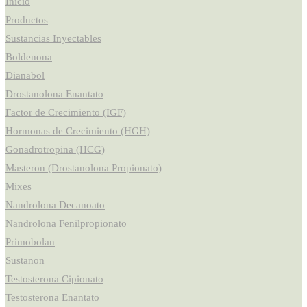
Inicio
Productos
Sustancias Inyectables
Boldenona
Dianabol
Drostanolona Enantato
Factor de Crecimiento (IGF)
Hormonas de Crecimiento (HGH)
Gonadrotropina (HCG)
Masteron (Drostanolona Propionato)
Mixes
Nandrolona Decanoato
Nandrolona Fenilpropionato
Primobolan
Sustanon
Testosterona Cipionato
Testosterona Enantato