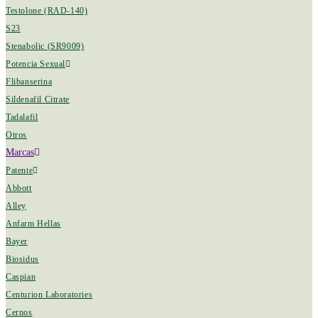
Testolone (RAD-140)
S23
Stenabolic (SR9009)
Potencia Sexual
Flibanserina
Sildenafil Citrate
Tadalafil
Otros
Marcas
Patente
Abbott
Alley
Anfarm Hellas
Bayer
Biosidus
Caspian
Centurion Laboratories
Cernos