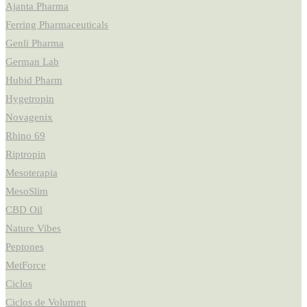
Ajanta Pharma
Ferring Pharmaceuticals
Genli Pharma
German Lab
Hubid Pharm
Hygetropin
Novagenix
Rhino 69
Riptropin
Mesoterapia
MesoSlim
CBD Oil
Nature Vibes
Peptones
MetForce
Ciclos
Ciclos de Volumen