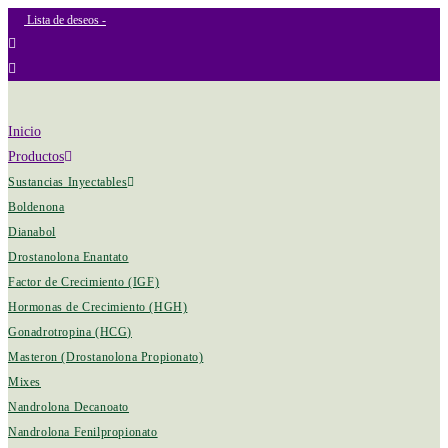
Lista de deseos -
Inicio
Productos
Sustancias Inyectables
Boldenona
Dianabol
Drostanolona Enantato
Factor de Crecimiento (IGF)
Hormonas de Crecimiento (HGH)
Gonadrotropina (HCG)
Masteron (Drostanolona Propionato)
Mixes
Nandrolona Decanoato
Nandrolona Fenilpropionato