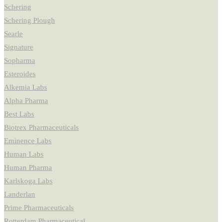
Schering
Schering Plough
Searle
Signature
Sopharma
Esteroides
Alkemia Labs
Alpha Pharma
Best Labs
Biotrex Pharmaceuticals
Eminence Labs
Human Labs
Human Pharma
Karlskoga Labs
Landerlan
Prime Pharmaceuticals
Rotterdam Pharmaceutical