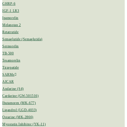
GHRP-6
IGF-1 LR3
Ipamorelin
Melanotan 2
Retatrutide
Semaglutide (Semaglutida)
Sermorelin
TB-500
Tesamorelin
Tirzepatide
SARMs
AICAR
Andarine (S4)
Cardarine (GW-501516)
Ibutamoren (MK-677)
Ligandrol (LGD-4033)
Ostarine (MK-2866)
Myostatin Inhibitor (YK-11)