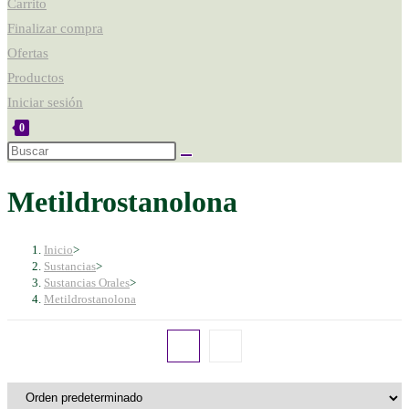
Carrito
Finalizar compra
Ofertas
Productos
Iniciar sesión
0
Metildrostanolona
Inicio
>
Sustancias
>
Sustancias Orales
>
Metildrostanolona