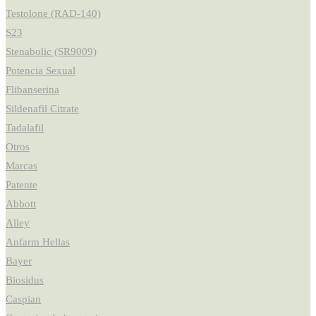
Testolone (RAD-140)
S23
Stenabolic (SR9009)
Potencia Sexual
Flibanserina
Sildenafil Citrate
Tadalafil
Otros
Marcas
Patente
Abbott
Alley
Anfarm Hellas
Bayer
Biosidus
Caspian