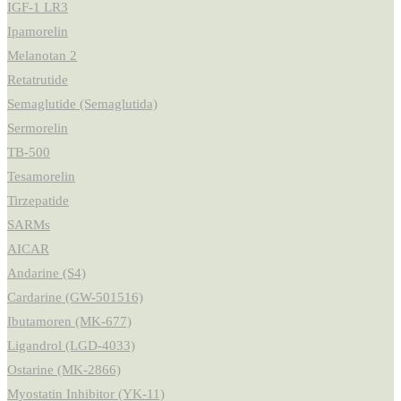
IGF-1 LR3
Ipamorelin
Melanotan 2
Retatrutide
Semaglutide (Semaglutida)
Sermorelin
TB-500
Tesamorelin
Tirzepatide
SARMs
AICAR
Andarine (S4)
Cardarine (GW-501516)
Ibutamoren (MK-677)
Ligandrol (LGD-4033)
Ostarine (MK-2866)
Myostatin Inhibitor (YK-11)