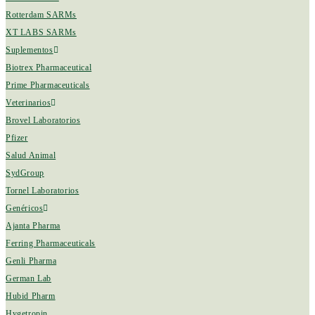
Rotterdam SARMs
XT LABS SARMs
Suplementos
Biotrex Pharmaceutical
Prime Pharmaceuticals
Veterinarios
Brovel Laboratorios
Pfizer
Salud Animal
SydGroup
Tornel Laboratorios
Genéricos
Ajanta Pharma
Ferring Pharmaceuticals
Genli Pharma
German Lab
Hubid Pharm
Hygetropin