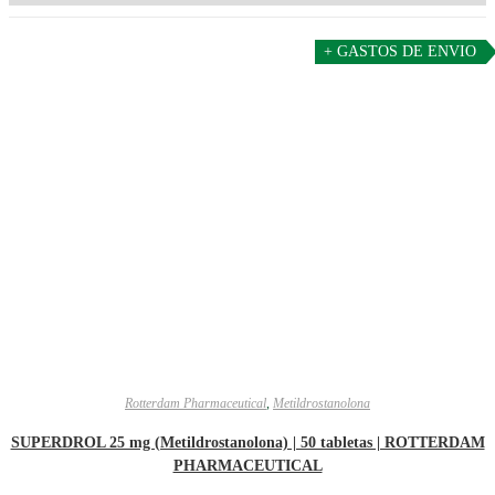
+ GASTOS DE ENVIO
Rotterdam Pharmaceutical
,
Metildrostanolona
SUPERDROL 25 mg (Metildrostanolona) | 50 tabletas | ROTTERDAM
PHARMACEUTICAL