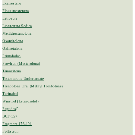
Exemestano
Flouximesterona
Letrozole
Liotironina Sodica
Metildrostanolona
Oxandrolona
Oximetalona
Primobolan
Proviron (Mesterolona)
Tamoxifeno
Testosterone Undecanoate
Trenbolona Oral (Methyl Trenbolone)
Turinabol
Winstrol (Estanozolol)
Peptidos
BCP-157
Fragment 176-191
Follistatin