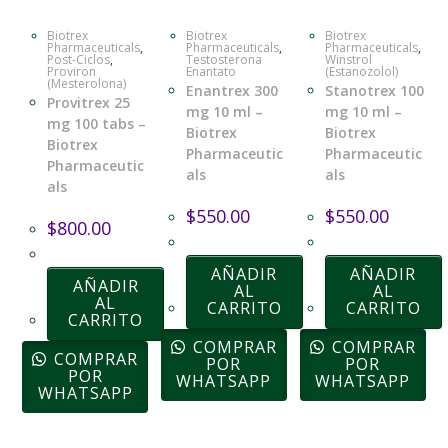
Biotrex
Biotrex
Biotrex
Pharmaceuticals
,
Pharmaceuticals
,
Pharmaceuticals
,
Post-Ciclos
,
Testosterona
Winstrol
Proviron
Enantato
(Estanozolol)
(Mesterolona)
Enantrex 300
Stanotrex 100
Provitrex 25
mg 10 ml –
mg 10 ml –
mg 100 tabs –
Biotrex
Biotrex
Biotrex
Pharmaceutic
Pharmaceutic
Pharmaceutic
als
als
als
$
550.00
$
550.00
$
800.00
AÑADIR
AÑADIR
AÑADIR
AL
AL
AL
CARRITO
CARRITO
CARRITO
COMPRAR
COMPRAR
COMPRAR
POR
POR
POR
WHATSAPP
WHATSAPP
WHATSAPP