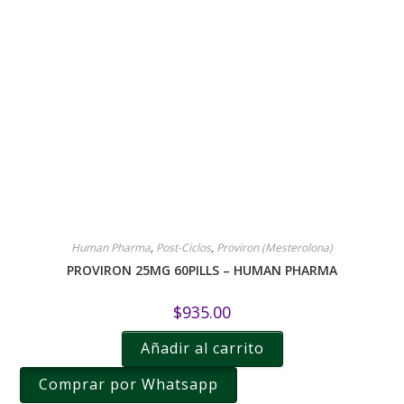
Human Pharma
,
Post-Ciclos
,
Proviron (Mesterolona)
PROVIRON 25MG 60PILLS – HUMAN PHARMA
$
935.00
Añadir al carrito
Comprar por Whatsapp