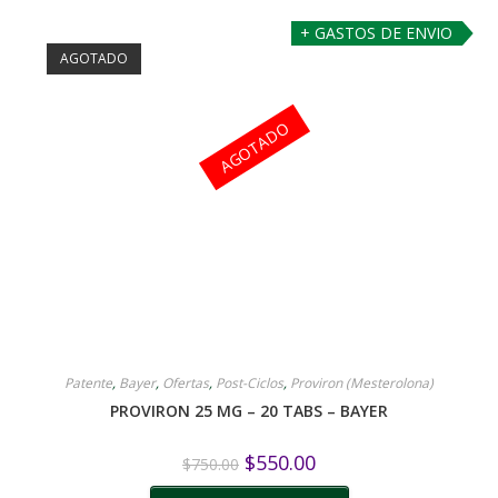
+ GASTOS DE ENVIO
AGOTADO
AGOTADO
Patente
,
Bayer
,
Ofertas
,
Post-Ciclos
,
Proviron (Mesterolona)
PROVIRON 25 MG – 20 TABS – BAYER
$
550.00
$
750.00