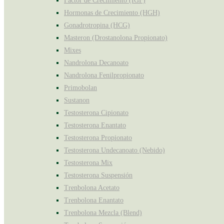
Factor de Crecimiento (IGF)
Hormonas de Crecimiento (HGH)
Gonadrotropina (HCG)
Masteron (Drostanolona Propionato)
Mixes
Nandrolona Decanoato
Nandrolona Fenilpropionato
Primobolan
Sustanon
Testosterona Cipionato
Testosterona Enantato
Testosterona Propionato
Testosterona Undecanoato (Nebido)
Testosterona Mix
Testosterona Suspensión
Trenbolona Acetato
Trenbolona Enantato
Trenbolona Mezcla (Blend)