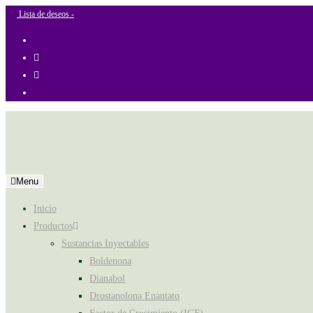
Ir
Lista de deseos -
al
contenido
Menu
Inicio
Productos
Sustancias Inyectables
Boldenona
Dianabol
Drostanolona Enantato