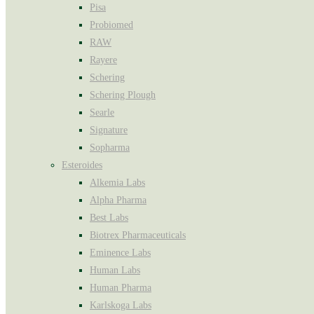
Pisa
Probiomed
RAW
Rayere
Schering
Schering Plough
Searle
Signature
Sopharma
Esteroides
Alkemia Labs
Alpha Pharma
Best Labs
Biotrex Pharmaceuticals
Eminence Labs
Human Labs
Human Pharma
Karlskoga Labs