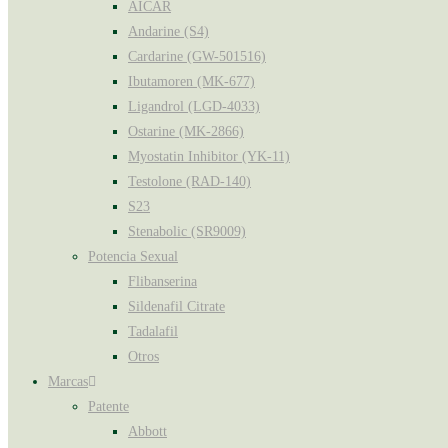
AICAR
Andarine (S4)
Cardarine (GW-501516)
Ibutamoren (MK-677)
Ligandrol (LGD-4033)
Ostarine (MK-2866)
Myostatin Inhibitor (YK-11)
Testolone (RAD-140)
S23
Stenabolic (SR9009)
Potencia Sexual
Flibanserina
Sildenafil Citrate
Tadalafil
Otros
Marcas
Patente
Abbott