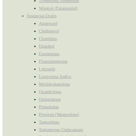
Trenbolona Suspensión
Winstrol (Estanozolol)
Sustancias Orales
Anastrozol
Clenbuterol
Clomifeno
Dianabol
Exemestano
Flouximesterona
Letrozole
Liotironina Sodica
Metildrostanolona
Oxandrolona
Oximetalona
Primobolan
Proviron (Mesterolona)
Tamoxifeno
Testosterone Undecanoate