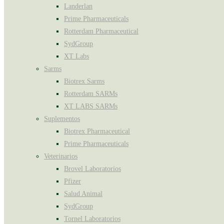
Landerlan
Prime Pharmaceuticals
Rotterdam Pharmaceutical
SydGroup
XT Labs
Sarms
Biotrex Sarms
Rotterdam SARMs
XT LABS SARMs
Suplementos
Biotrex Pharmaceutical
Prime Pharmaceuticals
Veterinarios
Brovel Laboratorios
Pfizer
Salud Animal
SydGroup
Tornel Laboratorios