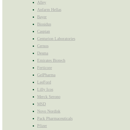
Alley
Anfarm Hellas
Bayer
Biosidus
Caspian
Centurion Laboratories
Cernos
Desma
Emirates Biotech
Ferticore
GelPharma
LeeFord
Lilly Icos
Merck Serono
MSD
Novo Nordisk
Pack Pharmaceuticals
Pfizer