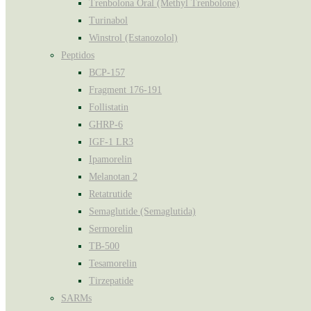
Trenbolona Oral (Methyl Trenbolone)
Turinabol
Winstrol (Estanozolol)
Peptidos
BCP-157
Fragment 176-191
Follistatin
GHRP-6
IGF-1 LR3
Ipamorelin
Melanotan 2
Retatrutide
Semaglutide (Semaglutida)
Sermorelin
TB-500
Tesamorelin
Tirzepatide
SARMs