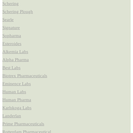
Schering
Schering Plough
Searle
Signature
Sopharma
Esteroides
Alkemia Labs
Alpha Pharma
Best Labs
Biotrex Pharmaceuticals
Eminence Labs
Human Labs
Human Pharma
Karlskoga Labs
Landerlan
Prime Pharmaceuticals
Rotterdam Pharmaceutical