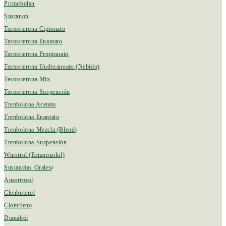
Primobolan
Sustanon
Testosterona Cipionato
Testosterona Enantato
Testosterona Propionato
Testosterona Undecanoato (Nebido)
Testosterona Mix
Testosterona Suspensión
Trenbolona Acetato
Trenbolona Enantato
Trenbolona Mezcla (Blend)
Trenbolona Suspensión
Winstrol (Estanozolol)
Sustancias Orales
Anastrozol
Clenbuterol
Clomifeno
Dianabol