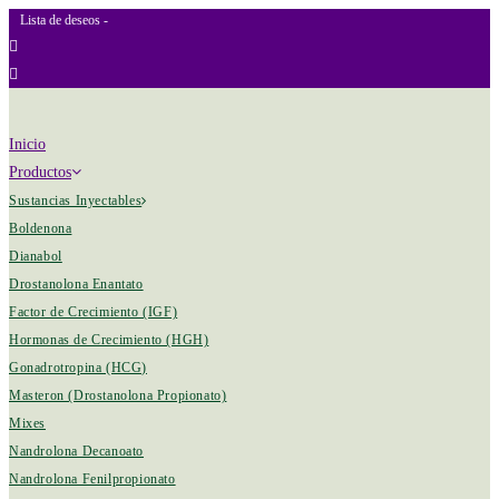
Lista de deseos -
Inicio
Productos
Sustancias Inyectables
Boldenona
Dianabol
Drostanolona Enantato
Factor de Crecimiento (IGF)
Hormonas de Crecimiento (HGH)
Gonadrotropina (HCG)
Masteron (Drostanolona Propionato)
Mixes
Nandrolona Decanoato
Nandrolona Fenilpropionato