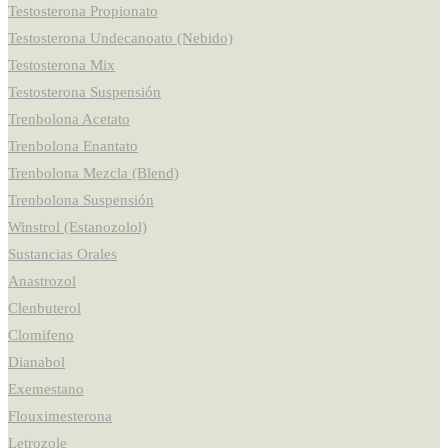
Testosterona Propionato
Testosterona Undecanoato (Nebido)
Testosterona Mix
Testosterona Suspensión
Trenbolona Acetato
Trenbolona Enantato
Trenbolona Mezcla (Blend)
Trenbolona Suspensión
Winstrol (Estanozolol)
Sustancias Orales
Anastrozol
Clenbuterol
Clomifeno
Dianabol
Exemestano
Flouximesterona
Letrozole