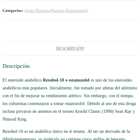
Categorías:
Alpha Pharma
,
Winstrol (Estanozolol)
DESCRIPCIÓN
Descripción
El esteroide anabólico
Rexobol-10 o estanozolol
es uno de los esteroides
anabólicos más populares. Inicialmente, fue tomado por atletas del atletismo
con el fin de mejorar su rendimiento atlético. Sin embargo, con el tiempo,
los culturistas comenzaron a tomar estanozolol. Debido al uso de esta droga
incluso privaron de asientos en el torneo Arnold Classic (1990) Sean Ray y
Nimrod King.
Rexobol-10 es un anabólico único en sí mismo. Al ser un derivado de la
dihidrotestosterona, su molécula no contiene cinco anillos de benceno