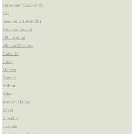
Testolone (RAD-140)
S23
Stenabolic (SR9009)
Potencia Sexual
Flibanserina
Sildenafil Citrate
Tadalafil
Otros
Marcas
Patente
Abbott
Alley
Anfarm Hellas
Bayer
Biosidus
Caspian