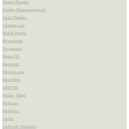
Ajanta Pharma
Ferring Pharmaceuticals
Genli Pharma
German Lab
Hubid Pharm
Hygetropin
Novagenix
Rhino 69
Riptropin
Mesoterapia
MesoSlim
CBD Oil
Nature Vibes
Peptones
MetForce
Ciclos
Ciclos de Volumen