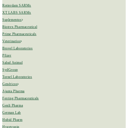
Rotterdam SARMs
XT LABS SARMs
Suplementos
Biotrex Pharmaceutical
Prime Pharmaceuticals
Veterinarios
Brovel Laboratorios
Pfizer
Salud Animal
SydGroup
Tornel Laboratorios
Genéricos
Ajanta Pharma
Ferring Pharmaceuticals
Genli Pharma
German Lab
Hubid Pharm
Hygetropin