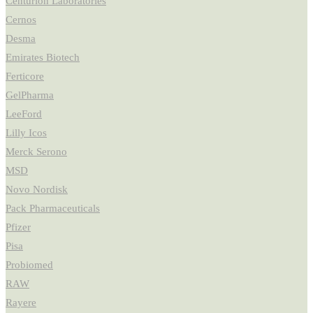
Centurion Laboratories
Cernos
Desma
Emirates Biotech
Ferticore
GelPharma
LeeFord
Lilly Icos
Merck Serono
MSD
Novo Nordisk
Pack Pharmaceuticals
Pfizer
Pisa
Probiomed
RAW
Rayere