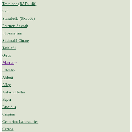
Testolone (RAD-140)
S23
Stenabolic (SR9009)
Potencia Sexual
Flibanserina
Sildenafil Citrate
Tadalafil
Otros
Marcas
Patente
Abbott
Alley
Anfarm Hellas
Bayer
Biosidus
Caspian
Centurion Laboratories
Cernos