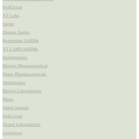
SydGroup
XT Labs
Sarms
Biotrex Sarms
Rotterdam SARMs
XT LABS SARMs
Suplementos
Biotrex Pharmaceutical
Prime Pharmaceuticals
Veterinarios
Brovel Laboratorios
Pfizer
Salud Animal
SydGroup
Tornel Laboratorios
Genéricos