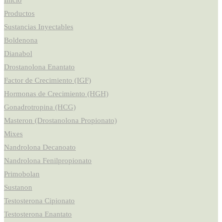
Inicio
Productos
Sustancias Inyectables
Boldenona
Dianabol
Drostanolona Enantato
Factor de Crecimiento (IGF)
Hormonas de Crecimiento (HGH)
Gonadrotropina (HCG)
Masteron (Drostanolona Propionato)
Mixes
Nandrolona Decanoato
Nandrolona Fenilpropionato
Primobolan
Sustanon
Testosterona Cipionato
Testosterona Enantato