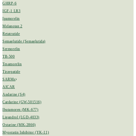
GHRP-6
IGF-1 LR3
Ipamorelin
Melanotan 2
Retatrutide
Semaglutide (Semaglutida)
Sermorelin
TB-500
Tesamorelin
Tirzepatide
SARMs
AICAR
Andarine (S4)
Cardarine (GW-501516)
Ibutamoren (MK-677)
Ligandrol (LGD-4033)
Ostarine (MK-2866)
Myostatin Inhibitor (YK-11)