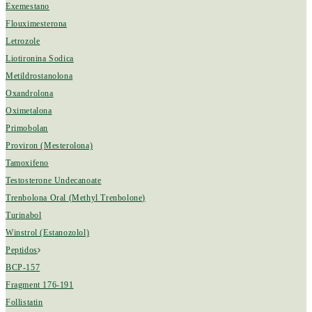
Exemestano
Flouximesterona
Letrozole
Liotironina Sodica
Metildrostanolona
Oxandrolona
Oximetalona
Primobolan
Proviron (Mesterolona)
Tamoxifeno
Testosterone Undecanoate
Trenbolona Oral (Methyl Trenbolone)
Turinabol
Winstrol (Estanozolol)
Peptidos
BCP-157
Fragment 176-191
Follistatin