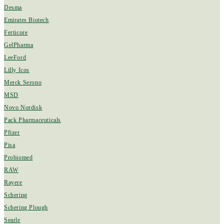
Desma
Emirates Biotech
Ferticore
GelPharma
LeeFord
Lilly Icos
Merck Serono
MSD
Novo Nordisk
Pack Pharmaceuticals
Pfizer
Pisa
Probiomed
RAW
Rayere
Schering
Schering Plough
Searle