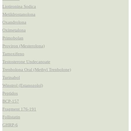
Liotironina Sodica
Metildrostanolona
Oxandrolona
Oximetalona
Primobolan
Proviron (Mesterolona)
Tamoxifeno
Testosterone Undecanoate
Trenbolona Oral (Methyl Trenbolone)
Turinabol
Winstrol (Estanozolol)
Peptidos
BCP-157
Fragment 176-191
Follistatin
GHRP-6