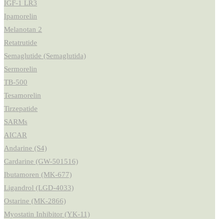
IGF-1 LR3
Ipamorelin
Melanotan 2
Retatrutide
Semaglutide (Semaglutida)
Sermorelin
TB-500
Tesamorelin
Tirzepatide
SARMs
AICAR
Andarine (S4)
Cardarine (GW-501516)
Ibutamoren (MK-677)
Ligandrol (LGD-4033)
Ostarine (MK-2866)
Myostatin Inhibitor (YK-11)