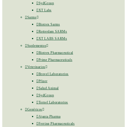
SydGroup
XT Labs
Sarms
Biotrex Sarms
Rotterdam SARMs
XT LABS SARMs
Suplementos
Biotrex Pharmaceutical
Prime Pharmaceuticals
Veterinarios
Brovel Laboratorios
Pfizer
Salud Animal
SydGroup
Tornel Laboratorios
Genéricos
Ajanta Pharma
Ferring Pharmaceuticals