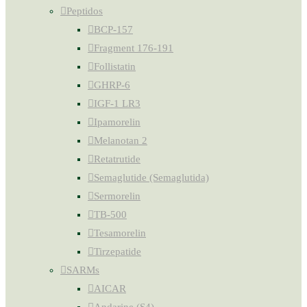
Peptidos
BCP-157
Fragment 176-191
Follistatin
GHRP-6
IGF-1 LR3
Ipamorelin
Melanotan 2
Retatrutide
Semaglutide (Semaglutida)
Sermorelin
TB-500
Tesamorelin
Tirzepatide
SARMs
AICAR