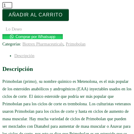
Primotrex
25
AÑADIR AL CARRITO
mg
100
Lo Deseo
tabs
Comprar por Whatsapp
-
Categorías:
Biotrex Pharmaceuticals
,
Primobolan
Biotrex
Descripción
Pharmaceuticals
cantidad
Descripción
Primobolan (primo), su nombre químico es Metenolona, es el más popular
de los esteroides anabólicos y androgénicos (EAA) inyectables usados en los
ciclos de corte. El único esteroide que podría ser más popular que
Primobolan para los ciclos de corte es trembolona. Los culturistas veteranos
usaron Primobolan para los ciclos de corte y hasta en ciclos de aumento de
masa muscular. Hay mucha variedad de ciclos de Primobolan que pueden
ser mezclados con Dianabol para aumentar de masa muscular o Anavar para
los ciclos de corte, por esto se dice que Primobolan es un esteroide que se