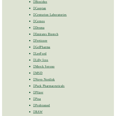
Biosidus
Caspian
Centurion Laboratories
Cernos
Desma
Emirates Biotech
Ferticore
GelPharma
LeeFord
Lilly Icos
Merck Serono
MSD
Novo Nordisk
Pack Pharmaceuticals
Pfizer
Pisa
Probiomed
RAW