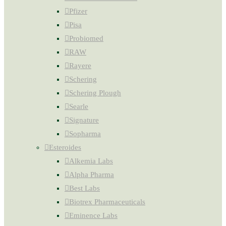
Pfizer
Pisa
Probiomed
RAW
Rayere
Schering
Schering Plough
Searle
Signature
Sopharma
Esteroides
Alkemia Labs
Alpha Pharma
Best Labs
Biotrex Pharmaceuticals
Eminence Labs