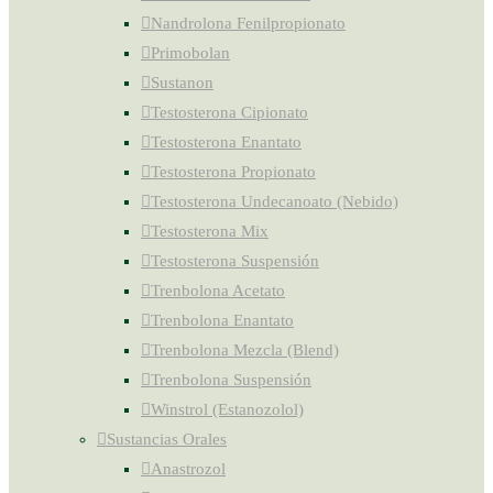
Nandrolona Fenilpropionato
Primobolan
Sustanon
Testosterona Cipionato
Testosterona Enantato
Testosterona Propionato
Testosterona Undecanoato (Nebido)
Testosterona Mix
Testosterona Suspensión
Trenbolona Acetato
Trenbolona Enantato
Trenbolona Mezcla (Blend)
Trenbolona Suspensión
Winstrol (Estanozolol)
Sustancias Orales
Anastrozol