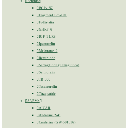
Peptidos
BCP-157
Fragment 176-191
Follistatin
GHRP-6
IGF-1 LR3
Ipamorelin
Melanotan 2
Retatrutide
Semaglutide (Semaglutida)
Sermorelin
TB-500
Tesamorelin
Tirzepatide
SARMs
AICAR
Andarine (S4)
Cardarine (GW-501516)