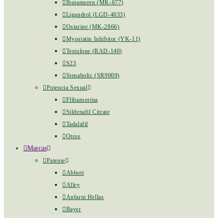
Ibutamoren (MK-677)
Ligandrol (LGD-4033)
Ostarine (MK-2866)
Myostatin Inhibitor (YK-11)
Testolone (RAD-140)
S23
Stenabolic (SR9009)
Potencia Sexual
Flibanserina
Sildenafil Citrate
Tadalafil
Otros
Marcas
Patente
Abbott
Alley
Anfarm Hellas
Bayer