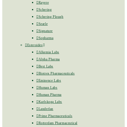
Rayere
Schering
Schering Plough
Searle
Signature
Sopharma
Esteroides
Alkemia Labs
Alpha Pharma
Best Labs
Biotrex Pharmaceuticals
Eminence Labs
Human Labs
Human Pharma
Karlskoga Labs
Landerlan
Prime Pharmaceuticals
Rotterdam Pharmaceutical