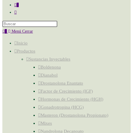
0
Alternar
búsqueda
de
0
Menú
Cerrar
la
web
Inicio
Productos
Sustancias Inyectables
Boldenona
Dianabol
Drostanolona Enantato
Factor de Crecimiento (IGF)
Hormonas de Crecimiento (HGH)
Gonadrotropina (HCG)
Masteron (Drostanolona Propionato)
Mixes
Nandrolona Decanoato