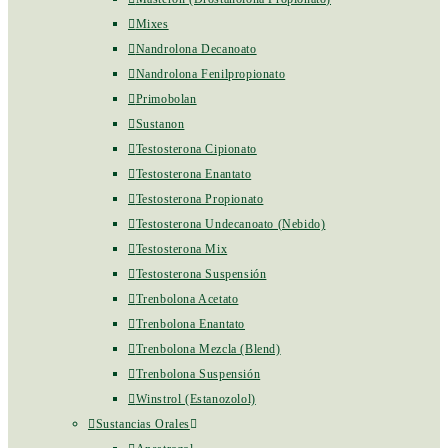
Mixes
Nandrolona Decanoato
Nandrolona Fenilpropionato
Primobolan
Sustanon
Testosterona Cipionato
Testosterona Enantato
Testosterona Propionato
Testosterona Undecanoato (Nebido)
Testosterona Mix
Testosterona Suspensión
Trenbolona Acetato
Trenbolona Enantato
Trenbolona Mezcla (Blend)
Trenbolona Suspensión
Winstrol (Estanozolol)
Sustancias Orales