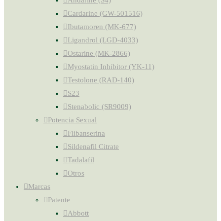
Andarine (S4)
Cardarine (GW-501516)
Ibutamoren (MK-677)
Ligandrol (LGD-4033)
Ostarine (MK-2866)
Myostatin Inhibitor (YK-11)
Testolone (RAD-140)
S23
Stenabolic (SR9009)
Potencia Sexual
Flibanserina
Sildenafil Citrate
Tadalafil
Otros
Marcas
Patente
Abbott