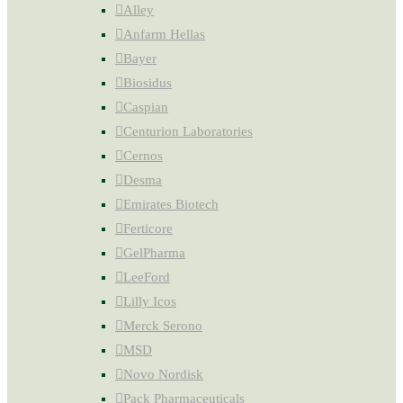
Alley
Anfarm Hellas
Bayer
Biosidus
Caspian
Centurion Laboratories
Cernos
Desma
Emirates Biotech
Ferticore
GelPharma
LeeFord
Lilly Icos
Merck Serono
MSD
Novo Nordisk
Pack Pharmaceuticals