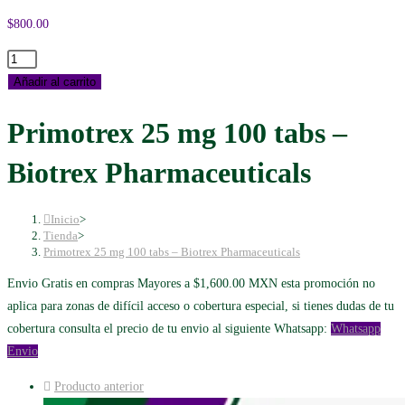
$
800.00
Primotrex
25
Añadir al carrito
mg
Primotrex 25 mg 100 tabs –
100
tabs
Biotrex Pharmaceuticals
-
Biotrex
Pharmaceuticals
Inicio
>
Tienda
>
cantidad
Primotrex 25 mg 100 tabs – Biotrex Pharmaceuticals
Envio Gratis en compras Mayores a $1,600.00 MXN esta promoción no
aplica para zonas de difícil acceso o cobertura especial, si tienes dudas de tu
cobertura consulta el precio de tu envio al siguiente Whatsapp:
Whatsapp
Envio
Producto anterior