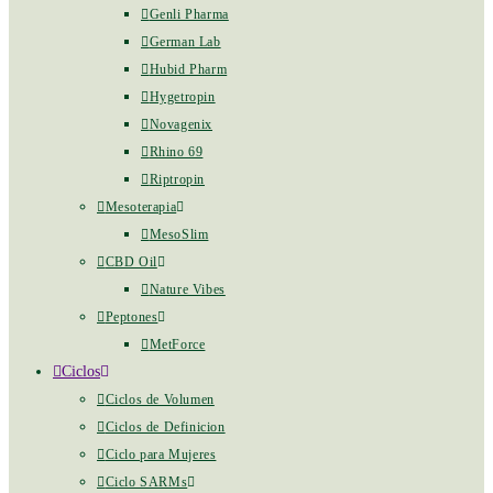
Genli Pharma
German Lab
Hubid Pharm
Hygetropin
Novagenix
Rhino 69
Riptropin
Mesoterapia
MesoSlim
CBD Oil
Nature Vibes
Peptones
MetForce
Ciclos
Ciclos de Volumen
Ciclos de Definicion
Ciclo para Mujeres
Ciclo SARMs