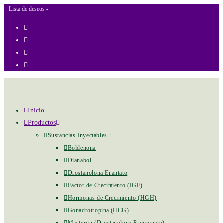
+ GASTOS DE ENVIO
Lista de deseos -
Ir
al
contenido
Inicio
Productos
Sustancias Inyectables
Boldenona
Dianabol
Drostanolona Enantato
Factor de Crecimiento (IGF)
Hormonas de Crecimiento (HGH)
Gonadrotropina (HCG)
Masteron (Drostanolona Propionato)