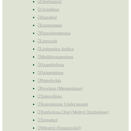
Clenbuterol
Clomifeno
Dianabol
Exemestano
Flouximesterona
Letrozole
Liotironina Sodica
Metildrostanolona
Oxandrolona
Oximetalona
Primobolan
Proviron (Mesterolona)
Tamoxifeno
Testosterone Undecanoate
Trenbolona Oral (Methyl Trenbolone)
Turinabol
Winstrol (Estanozolol)