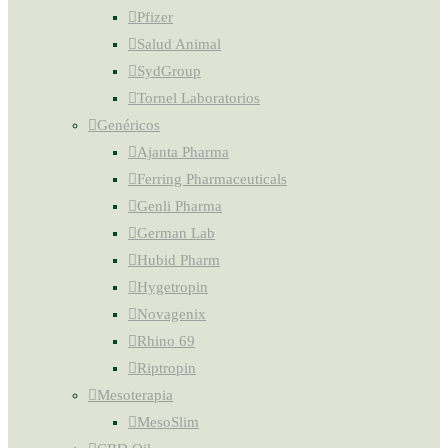
Pfizer
Salud Animal
SydGroup
Tornel Laboratorios
Genéricos
Ajanta Pharma
Ferring Pharmaceuticals
Genli Pharma
German Lab
Hubid Pharm
Hygetropin
Novagenix
Rhino 69
Riptropin
Mesoterapia
MesoSlim