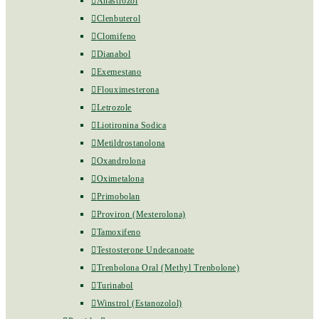
Anastrozol
Clenbuterol
Clomifeno
Dianabol
Exemestano
Flouximesterona
Letrozole
Liotironina Sodica
Metildrostanolona
Oxandrolona
Oximetalona
Primobolan
Proviron (Mesterolona)
Tamoxifeno
Testosterone Undecanoate
Trenbolona Oral (Methyl Trenbolone)
Turinabol
Winstrol (Estanozolol)