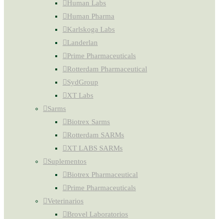
Human Labs
Human Pharma
Karlskoga Labs
Landerlan
Prime Pharmaceuticals
Rotterdam Pharmaceutical
SydGroup
XT Labs
Sarms
Biotrex Sarms
Rotterdam SARMs
XT LABS SARMs
Suplementos
Biotrex Pharmaceutical
Prime Pharmaceuticals
Veterinarios
Brovel Laboratorios