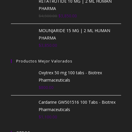
RETATRUTIDE 10 MG | 2 ML HUMAN
PHARMA
E
E
$
4,500.00
$
3,850.00
l
l
p
p
MOUNJARIDE 15 MG | 2 ML HUMAN
r
r
PHARMA
e
e
$
3,850.00
c
c
i
i
Productos Mejor Valorados
o
o
Oxytrex 50 mg 100 tabs - Biotrex
o
a
Pharmaceuticals
r
c
$
800.00
i
t
g
u
Cardarine GW501516 100 Tabs - Biotrex
i
a
Pharmaceuticals
n
l
$
1,100.00
a
e
l
s