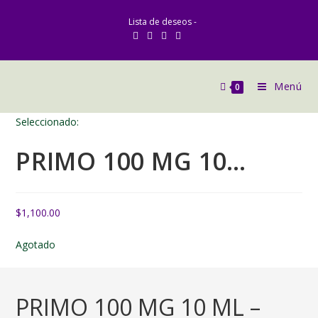
Ir
Lista de deseos -
al
contenido
Menú
0
Seleccionado:
PRIMO 100 MG 10…
$
1,100.00
Agotado
PRIMO 100 MG 10 ML –