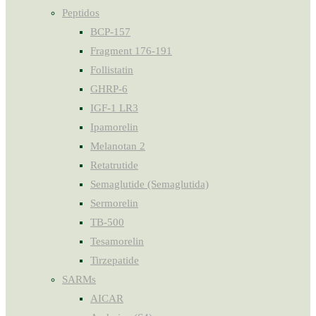
Peptidos
BCP-157
Fragment 176-191
Follistatin
GHRP-6
IGF-1 LR3
Ipamorelin
Melanotan 2
Retatrutide
Semaglutide (Semaglutida)
Sermorelin
TB-500
Tesamorelin
Tirzepatide
SARMs
AICAR