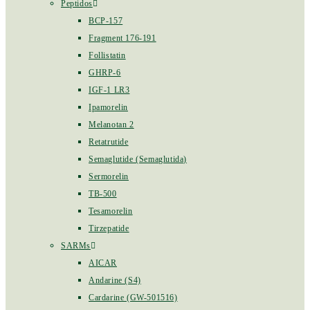
Peptidos
BCP-157
Fragment 176-191
Follistatin
GHRP-6
IGF-1 LR3
Ipamorelin
Melanotan 2
Retatrutide
Semaglutide (Semaglutida)
Sermorelin
TB-500
Tesamorelin
Tirzepatide
SARMs
AICAR
Andarine (S4)
Cardarine (GW-501516)