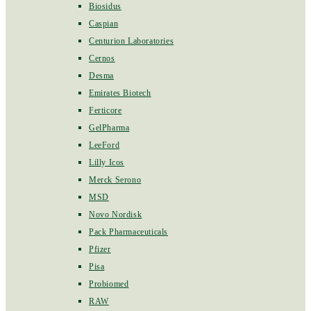
Biosidus
Caspian
Centurion Laboratories
Cernos
Desma
Emirates Biotech
Ferticore
GelPharma
LeeFord
Lilly Icos
Merck Serono
MSD
Novo Nordisk
Pack Pharmaceuticals
Pfizer
Pisa
Probiomed
RAW