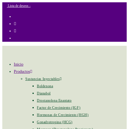
+ GASTOS DE ENVIO
Lista de deseos -
Inicio
Productos
Sustancias Inyectables
Boldenona
Dianabol
Drostanolona Enantato
Factor de Crecimiento (IGF)
Hormonas de Crecimiento (HGH)
Gonadrotropina (HCG)