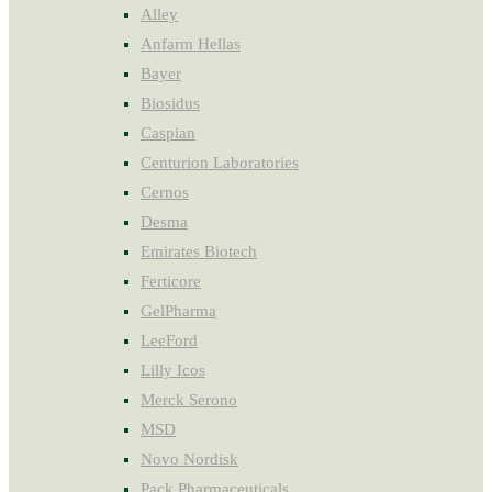
Alley
Anfarm Hellas
Bayer
Biosidus
Caspian
Centurion Laboratories
Cernos
Desma
Emirates Biotech
Ferticore
GelPharma
LeeFord
Lilly Icos
Merck Serono
MSD
Novo Nordisk
Pack Pharmaceuticals