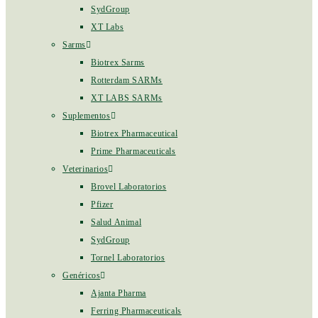
SydGroup
XT Labs
Sarms
Biotrex Sarms
Rotterdam SARMs
XT LABS SARMs
Suplementos
Biotrex Pharmaceutical
Prime Pharmaceuticals
Veterinarios
Brovel Laboratorios
Pfizer
Salud Animal
SydGroup
Tornel Laboratorios
Genéricos
Ajanta Pharma
Ferring Pharmaceuticals