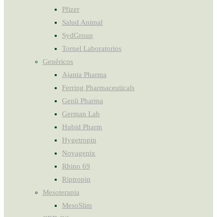
Pfizer
Salud Animal
SydGroup
Tornel Laboratorios
Genéricos
Ajanta Pharma
Ferring Pharmaceuticals
Genli Pharma
German Lab
Hubid Pharm
Hygetropin
Novagenix
Rhino 69
Riptropin
Mesoterapia
MesoSlim