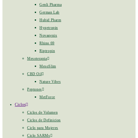
Genli Pharma
German Lab
Hubid Pharm
Hygetropin
Novagenix
Rhino 69
Riptropin
Mesoterapia
MesoSlim
CBD Oil
Nature Vibes
Peptones
MetForce
Ciclos
Ciclos de Volumen
Ciclos de Definicion
Ciclo para Mujeres
Ciclo SARMs