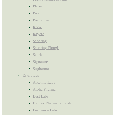
Pfizer
Pisa
Probiomed
RAW
Rayere
Schering
Schering Plough
Searle
Signature
Sopharma
Esteroides
Alkemia Labs
Alpha Pharma
Best Labs
Biotrex Pharmaceuticals
Eminence Labs