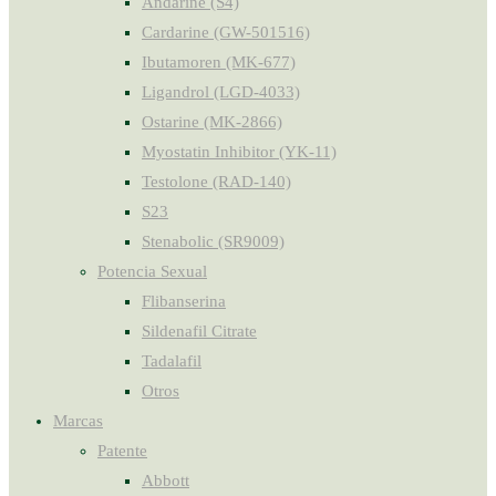
Andarine (S4)
Cardarine (GW-501516)
Ibutamoren (MK-677)
Ligandrol (LGD-4033)
Ostarine (MK-2866)
Myostatin Inhibitor (YK-11)
Testolone (RAD-140)
S23
Stenabolic (SR9009)
Potencia Sexual
Flibanserina
Sildenafil Citrate
Tadalafil
Otros
Marcas
Patente
Abbott