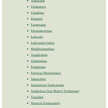
Anastrozol
Clenbuterol
Clomifeno
Dianabol
Exemestano
Flouximesterona
Letrozole
Liotironina Sodica
Metildrostanolona
Oxandrolona
Oximetalona
Primobolan
Proviron (Mesterolona)
Tamoxifeno
Testosterone Undecanoate
Trenbolona Oral (Methyl Trenbolone)
Turinabol
Winstrol (Estanozolol)