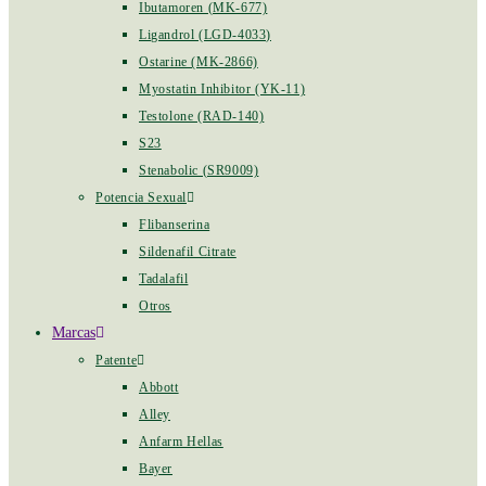
Ibutamoren (MK-677)
Ligandrol (LGD-4033)
Ostarine (MK-2866)
Myostatin Inhibitor (YK-11)
Testolone (RAD-140)
S23
Stenabolic (SR9009)
Potencia Sexual
Flibanserina
Sildenafil Citrate
Tadalafil
Otros
Marcas
Patente
Abbott
Alley
Anfarm Hellas
Bayer