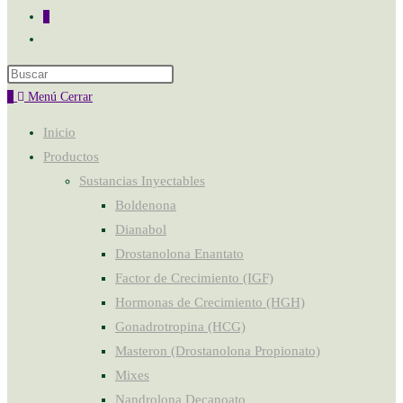
0
0
Menú
Cerrar
Inicio
Productos
Sustancias Inyectables
Boldenona
Dianabol
Drostanolona Enantato
Factor de Crecimiento (IGF)
Hormonas de Crecimiento (HGH)
Gonadrotropina (HCG)
Masteron (Drostanolona Propionato)
Mixes
Nandrolona Decanoato