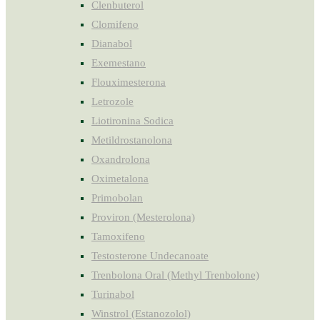
Clenbuterol
Clomifeno
Dianabol
Exemestano
Flouximesterona
Letrozole
Liotironina Sodica
Metildrostanolona
Oxandrolona
Oximetalona
Primobolan
Proviron (Mesterolona)
Tamoxifeno
Testosterone Undecanoate
Trenbolona Oral (Methyl Trenbolone)
Turinabol
Winstrol (Estanozolol)