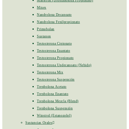
Masteron (Drostanolona Propionato)
Mixes
Nandrolona Decanoato
Nandrolona Fenilpropionato
Primobolan
Sustanon
Testosterona Cipionato
Testosterona Enantato
Testosterona Propionato
Testosterona Undecanoato (Nebido)
Testosterona Mix
Testosterona Suspensión
Trenbolona Acetato
Trenbolona Enantato
Trenbolona Mezcla (Blend)
Trenbolona Suspensión
Winstrol (Estanozolol)
Sustancias Orales