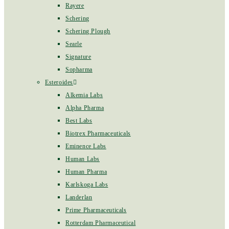
Rayere
Schering
Schering Plough
Searle
Signature
Sopharma
Esteroides
Alkemia Labs
Alpha Pharma
Best Labs
Biotrex Pharmaceuticals
Eminence Labs
Human Labs
Human Pharma
Karlskoga Labs
Landerlan
Prime Pharmaceuticals
Rotterdam Pharmaceutical