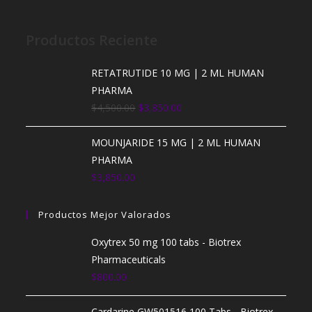
Productos Reciente
RETATRUTIDE 10 MG | 2 ML HUMAN
PHARMA
E
E
$
4,500.00
$
3,850.00
l
l
p
p
MOUNJARIDE 15 MG | 2 ML HUMAN
r
r
PHARMA
e
e
$
3,850.00
c
c
i
i
Productos Mejor Valorados
o
o
Oxytrex 50 mg 100 tabs - Biotrex
o
a
Pharmaceuticals
r
c
$
800.00
i
t
g
u
Cardarine GW501516 100 Tabs - Biotrex