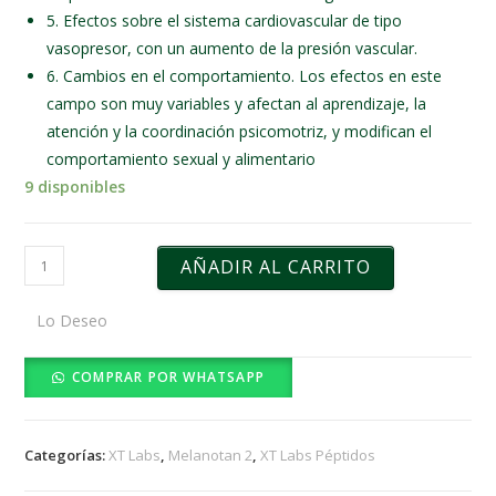
5. Efectos sobre el sistema cardiovascular de tipo
vasopresor, con un aumento de la presión vascular.
6. Cambios en el comportamiento. Los efectos en este
campo son muy variables y afectan al aprendizaje, la
atención y la coordinación psicomotriz, y modifican el
comportamiento sexual y alimentario
9 disponibles
MELANOTAN
AÑADIR AL CARRITO
2
-
Lo Deseo
XT
LABS
COMPRAR POR WHATSAPP
cantidad
Categorías:
XT Labs
,
Melanotan 2
,
XT Labs Péptidos