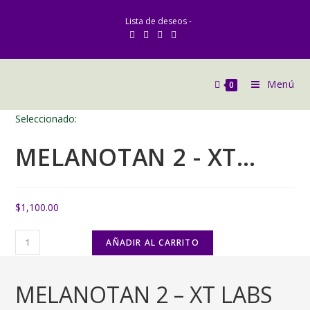
Ir
Lista de deseos -
al
contenido
Menú
0
Seleccionado:
MELANOTAN 2 - XT…
$
1,100.00
MELANOTAN
AÑADIR AL CARRITO
2
-
MELANOTAN 2 – XT LABS
XT
LABS