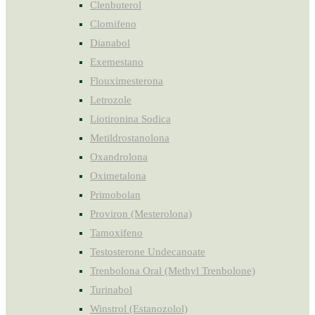
Clenbuterol
Clomifeno
Dianabol
Exemestano
Flouximesterona
Letrozole
Liotironina Sodica
Metildrostanolona
Oxandrolona
Oximetalona
Primobolan
Proviron (Mesterolona)
Tamoxifeno
Testosterone Undecanoate
Trenbolona Oral (Methyl Trenbolone)
Turinabol
Winstrol (Estanozolol)