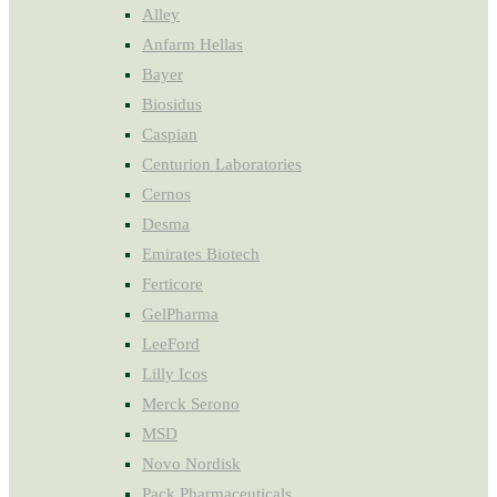
Alley
Anfarm Hellas
Bayer
Biosidus
Caspian
Centurion Laboratories
Cernos
Desma
Emirates Biotech
Ferticore
GelPharma
LeeFord
Lilly Icos
Merck Serono
MSD
Novo Nordisk
Pack Pharmaceuticals