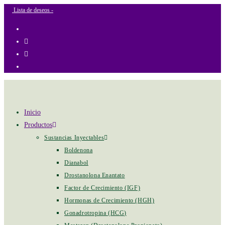
+ GASTOS DE ENVIO
Ir
Lista de deseos -
al
contenido
Inicio
Productos
Sustancias Inyectables
Boldenona
Dianabol
Drostanolona Enantato
Factor de Crecimiento (IGF)
Hormonas de Crecimiento (HGH)
Gonadrotropina (HCG)