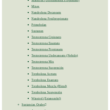
Masteron (Drostanolona Propionato)
Mixes
Nandrolona Decanoato
Nandrolona Fenilpropionato
Primobolan
Sustanon
Testosterona Cipionato
Testosterona Enantato
Testosterona Propionato
Testosterona Undecanoato (Nebido)
Testosterona Mix
Testosterona Suspensión
Trenbolona Acetato
Trenbolona Enantato
Trenbolona Mezcla (Blend)
Trenbolona Suspensión
Winstrol (Estanozolol)
Sustancias Orales