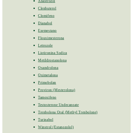
Anastrozol
Clenbuterol
Clomifeno
Dianabol
Exemestano
Flouximesterona
Letrozole
Liotironina Sodica
Metildrostanolona
Oxandrolona
Oximetalona
Primobolan
Proviron (Mesterolona)
Tamoxifeno
Testosterone Undecanoate
Trenbolona Oral (Methyl Trenbolone)
Turinabol
Winstrol (Estanozolol)