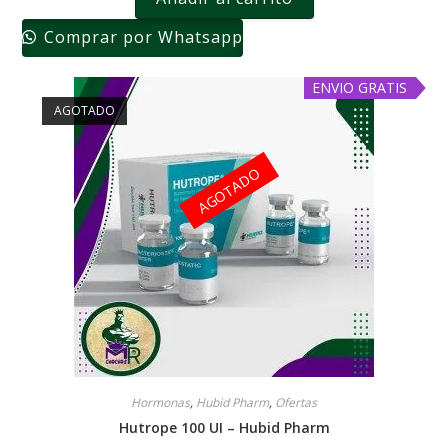
Comprar por Whatsapp
ENVIO GRATIS
AGOTADO
AGOTADO
Hormonas
,
Hubid Pharm
,
Ofertas
Hutrope 100 UI – Hubid Pharm