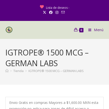
Lista de deseos -
Menú
0
IGTROPE® 1500 MCG –
GERMAN LABS
>
Tienda
>
IGTROPE® 1500 MCG – GERMAN LABS
Envio Gratis en compras Mayores a $1,600.00 MXN esta
promoción no aplica para zonas de difícil acceso o