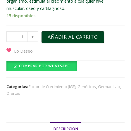
organismo, estimula el crecimiento a cualquier nivel,
muscular, óseo y cartilaginoso.
15 disponibles
AÑADIR AL CARRITO
-
+
Lo Deseo
COMPRAR POR WHATSAPP
Categorías:
Factor de Crecimiento (IGF)
,
Genéricos
,
German Lab
,
Ofertas
DESCRIPCIÓN