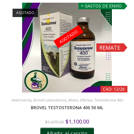
+ GASTOS DE ENVIO
AGOTADO
AGOTADO
REMATE
CAD: 12/26
Veterinarios
,
Brovel Laboratorios
,
Mixes
,
Ofertas
,
Testosterona Mix
BROVEL TESTOSTERONA 400 50 ML
$
1,100.00
$
1,675.00
Añadir al carrito