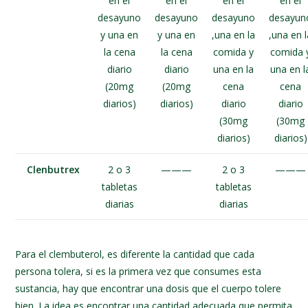
en el
en el
en el
en el
desayuno
desayuno
desayuno
desayun
y una en
y una en
,una en la
,una en 
la cena
la cena
comida y
comida 
diario
diario
una en la
una en l
(20mg
(20mg
cena
cena
diarios)
diarios)
diario
diario
(30mg
(30mg
diarios)
diarios)
Clenbutrex
2 o 3
———
2 o 3
———
tabletas
tabletas
diarias
diarias
Para el clembuterol, es diferente la cantidad que cada
persona tolera, si es la primera vez que consumes esta
sustancia, hay que encontrar una dosis que el cuerpo tolere
bien. La idea es encontrar una cantidad adecuada que permita