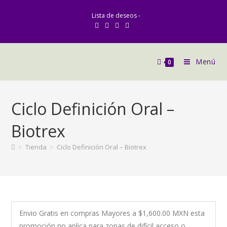
Lista de deseos -
Menú
0
Ciclo Definición Oral –
Biotrex
>
Tienda
>
Ciclo Definición Oral – Biotrex
Envio Gratis en compras Mayores a $1,600.00 MXN esta
promoción no aplica para zonas de difícil acceso o