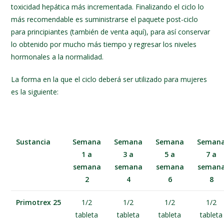
toxicidad hepática más incrementada. Finalizando el ciclo lo
más recomendable es suministrarse el paquete post-ciclo
para principiantes (también de venta aquí), para así conservar
lo obtenido por mucho más tiempo y regresar los niveles
hormonales a la normalidad.
La forma en la que el ciclo deberá ser utilizado para mujeres
es la siguiente:
Sustancia
Semana
Semana
Semana
Seman
1 a
3 a
5 a
7 a
semana
semana
semana
seman
2
4
6
8
Primotrex 25
1/2
1/2
1/2
1/2
tableta
tableta
tableta
tableta