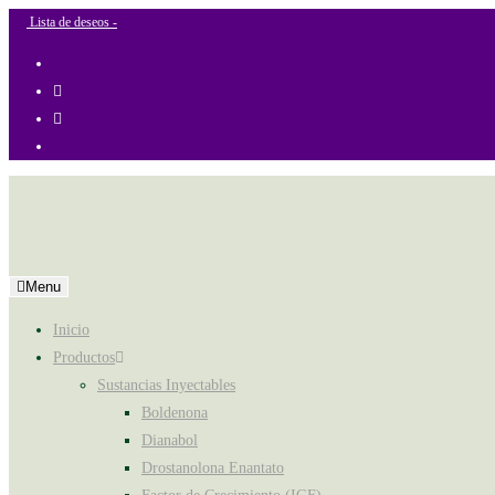
Ir
Lista de deseos -
al
contenido
Menu
Inicio
Productos
Sustancias Inyectables
Boldenona
Dianabol
Drostanolona Enantato