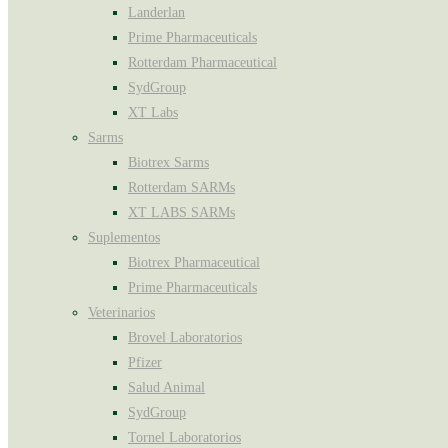
Landerlan
Prime Pharmaceuticals
Rotterdam Pharmaceutical
SydGroup
XT Labs
Sarms
Biotrex Sarms
Rotterdam SARMs
XT LABS SARMs
Suplementos
Biotrex Pharmaceutical
Prime Pharmaceuticals
Veterinarios
Brovel Laboratorios
Pfizer
Salud Animal
SydGroup
Tornel Laboratorios