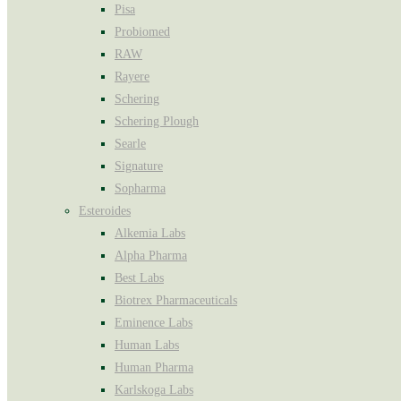
Pisa
Probiomed
RAW
Rayere
Schering
Schering Plough
Searle
Signature
Sopharma
Esteroides
Alkemia Labs
Alpha Pharma
Best Labs
Biotrex Pharmaceuticals
Eminence Labs
Human Labs
Human Pharma
Karlskoga Labs