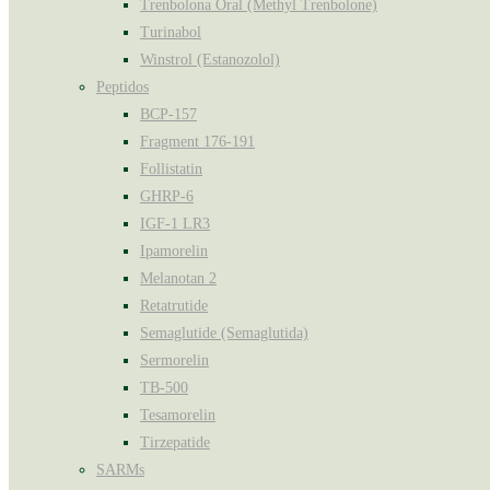
Trenbolona Oral (Methyl Trenbolone)
Turinabol
Winstrol (Estanozolol)
Peptidos
BCP-157
Fragment 176-191
Follistatin
GHRP-6
IGF-1 LR3
Ipamorelin
Melanotan 2
Retatrutide
Semaglutide (Semaglutida)
Sermorelin
TB-500
Tesamorelin
Tirzepatide
SARMs