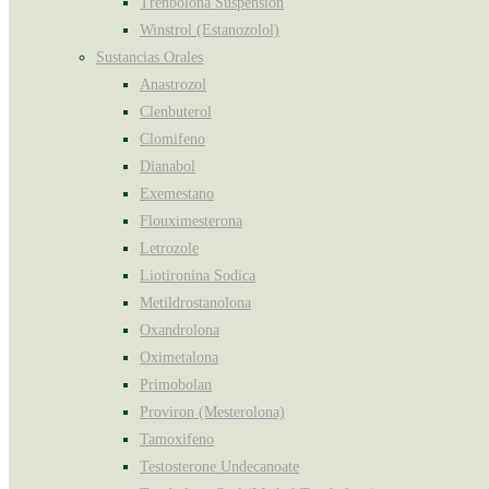
Trenbolona Suspensión
Winstrol (Estanozolol)
Sustancias Orales
Anastrozol
Clenbuterol
Clomifeno
Dianabol
Exemestano
Flouximesterona
Letrozole
Liotironina Sodica
Metildrostanolona
Oxandrolona
Oximetalona
Primobolan
Proviron (Mesterolona)
Tamoxifeno
Testosterone Undecanoate