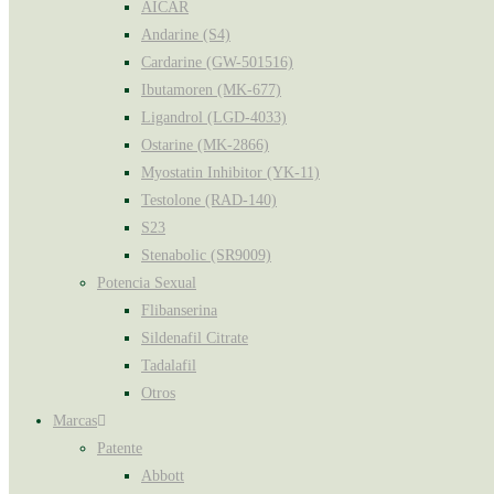
AICAR
Andarine (S4)
Cardarine (GW-501516)
Ibutamoren (MK-677)
Ligandrol (LGD-4033)
Ostarine (MK-2866)
Myostatin Inhibitor (YK-11)
Testolone (RAD-140)
S23
Stenabolic (SR9009)
Potencia Sexual
Flibanserina
Sildenafil Citrate
Tadalafil
Otros
Marcas
Patente
Abbott