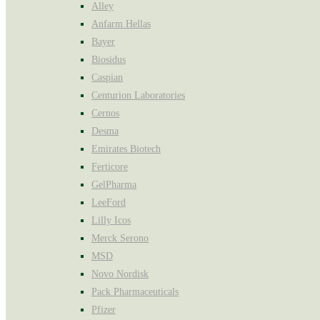
Alley
Anfarm Hellas
Bayer
Biosidus
Caspian
Centurion Laboratories
Cernos
Desma
Emirates Biotech
Ferticore
GelPharma
LeeFord
Lilly Icos
Merck Serono
MSD
Novo Nordisk
Pack Pharmaceuticals
Pfizer