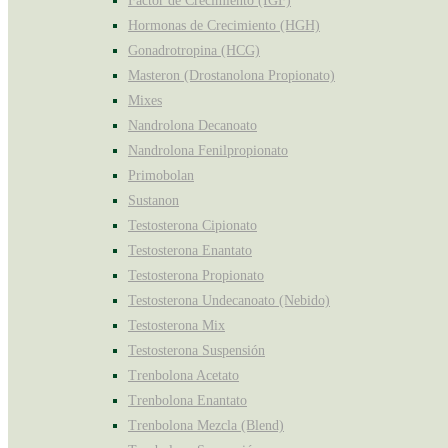
Factor de Crecimiento (IGF)
Hormonas de Crecimiento (HGH)
Gonadrotropina (HCG)
Masteron (Drostanolona Propionato)
Mixes
Nandrolona Decanoato
Nandrolona Fenilpropionato
Primobolan
Sustanon
Testosterona Cipionato
Testosterona Enantato
Testosterona Propionato
Testosterona Undecanoato (Nebido)
Testosterona Mix
Testosterona Suspensión
Trenbolona Acetato
Trenbolona Enantato
Trenbolona Mezcla (Blend)