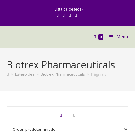
Lista de deseos -
Menú
0
Biotrex Pharmaceuticals
>
Esteroides
>
Biotrex Pharmaceuticals
>
Página 3