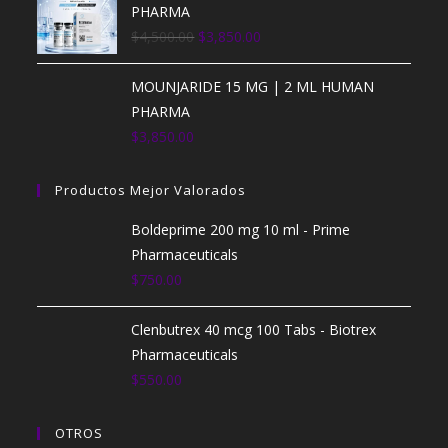
PHARMA
$
4,500.00
$
3,850.00
MOUNJARIDE 15 MG | 2 ML HUMAN
PHARMA
$
3,850.00
Productos Mejor Valorados
Boldeprime 200 mg 10 ml - Prime
Pharmaceuticals
$
750.00
Clenbutrex 40 mcg 100 Tabs - Biotrex
Pharmaceuticals
$
550.00
OTROS