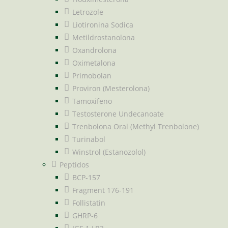
Letrozole
Liotironina Sodica
Metildrostanolona
Oxandrolona
Oximetalona
Primobolan
Proviron (Mesterolona)
Tamoxifeno
Testosterone Undecanoate
Trenbolona Oral (Methyl Trenbolone)
Turinabol
Winstrol (Estanozolol)
Peptidos
BCP-157
Fragment 176-191
Follistatin
GHRP-6