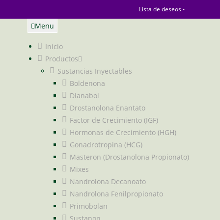
Lista de deseos -
Menu
Inicio
Productos
Sustancias Inyectables
Boldenona
Dianabol
Drostanolona Enantato
Factor de Crecimiento (IGF)
Hormonas de Crecimiento (HGH)
Gonadrotropina (HCG)
Masteron (Drostanolona Propionato)
Mixes
Nandrolona Decanoato
Nandrolona Fenilpropionato
Primobolan
Sustanon