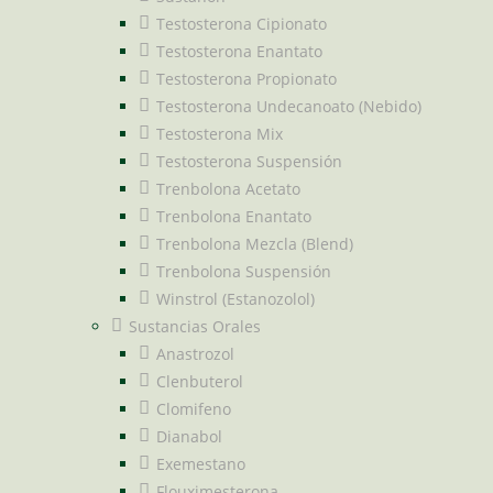
Testosterona Cipionato
Testosterona Enantato
Testosterona Propionato
Testosterona Undecanoato (Nebido)
Testosterona Mix
Testosterona Suspensión
Trenbolona Acetato
Trenbolona Enantato
Trenbolona Mezcla (Blend)
Trenbolona Suspensión
Winstrol (Estanozolol)
Sustancias Orales
Anastrozol
Clenbuterol
Clomifeno
Dianabol
Exemestano
Flouximesterona