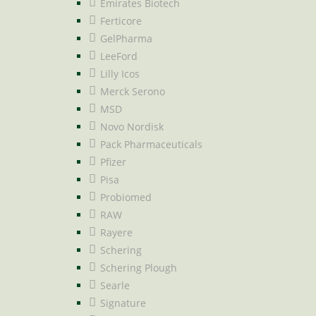
Emirates Biotech
Ferticore
GelPharma
LeeFord
Lilly Icos
Merck Serono
MSD
Novo Nordisk
Pack Pharmaceuticals
Pfizer
Pisa
Probiomed
RAW
Rayere
Schering
Schering Plough
Searle
Signature