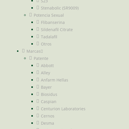
S23
Stenabolic (SR9009)
Potencia Sexual
Flibanserina
Sildenafil Citrate
Tadalafil
Otros
Marcas
Patente
Abbott
Alley
Anfarm Hellas
Bayer
Biosidus
Caspian
Centurion Laboratories
Cernos
Desma