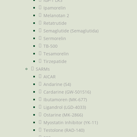
IGF-1 LR3
Ipamorelin
Melanotan 2
Retatrutide
Semaglutide (Semaglutida)
Sermorelin
TB-500
Tesamorelin
Tirzepatide
SARMs
AICAR
Andarine (S4)
Cardarine (GW-501516)
Ibutamoren (MK-677)
Ligandrol (LGD-4033)
Ostarine (MK-2866)
Myostatin Inhibitor (YK-11)
Testolone (RAD-140)